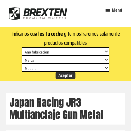
Saltar
Saltar
Menú
al
al
contenido
pie
Brexten
principal
de
¡En
Indicanos
cual es tu coche
y te mostraremos solamente
·
página
Brexten.com
Llantas
productos compatibles
de
encontrarás
aluminio
llantas
premium
de
aluminio
top!
Durabilidad
y
Japan Racing JR3
estilo
Multianclaje Gun Metal
para
tu