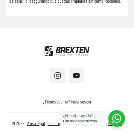
es sencillo, asegurando que puedas limpiarlas sin complicaciones.
Footer
¿Tienes cuenta?
Inicia sesión
¿Necesitas ayuda?
Chatea con nosotros
© 2025 ·
Aviso legal
·
Condiciones de compra
·
Cookies
· by
Hapalok