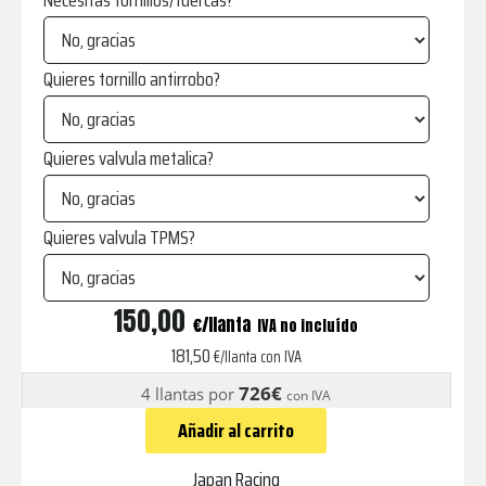
Necesitas tornillos/tuercas?
Quieres tornillo antirrobo?
Quieres valvula metalica?
Quieres valvula TPMS?
JR3
150,00
€
IVA no incluído
Multianclaje
181,50
€/llanta con IVA
Gun
726€
4 llantas por
con IVA
Metal
Añadir al carrito
cantidad
Japan Racing