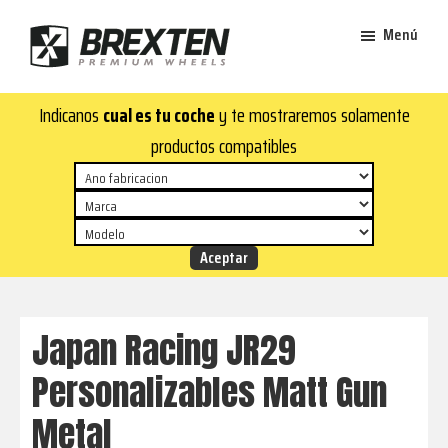
Saltar
Saltar
Menú
al
al
contenido
pie
Brexten
principal
de
¡En
Indicanos
cual es tu coche
y te mostraremos solamente
·
página
Brexten.com
Llantas
productos compatibles
de
encontrarás
aluminio
llantas
premium
de
aluminio
top!
Durabilidad
y
Japan Racing JR29
estilo
Personalizables Matt Gun
para
tu
Metal