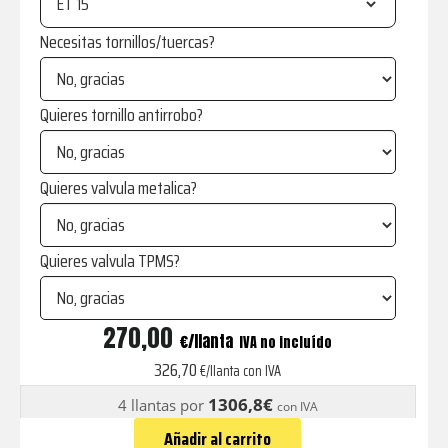
ET
Necesitas tornillos/tuercas?
Quieres tornillo antirrobo?
Quieres valvula metalica?
Quieres valvula TPMS?
JR29
270,00
€
IVA no incluído
Personalizables
326,70
€/llanta con IVA
Matt
1306,8€
4 llantas por
con IVA
Gun
Añadir al carrito