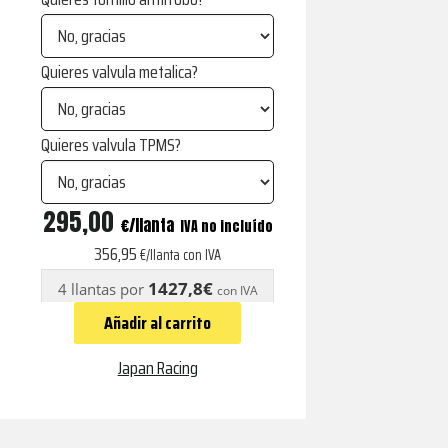
Quieres valvula metalica?
Quieres valvula TPMS?
JR22
295,00
€
IVA no incluído
Personalizables
356,95
€/llanta con IVA
Matt
1427,8€
4 llantas por
con IVA
Black
Añadir al carrito
cantidad
Japan Racing