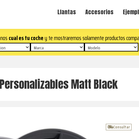
Llantas
Accesorios
Ejempl
anos
cual es tu coche
y te mostraremos solamente productos compa
Personalizables Matt Black
Consultar