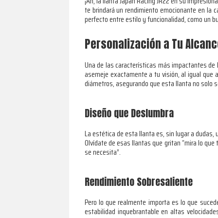
¡Ah, la llanta Japan Racing JR22 en su impresion
te brindará un rendimiento emocionante en la car
perfecto entre estilo y funcionalidad, como un b
Personalización a Tu Alcanc
Una de las características más impactantes de l
asemeje exactamente a tu visión, al igual que a
diámetros, asegurando que esta llanta no solo s
Diseño que Deslumbra
La estética de esta llanta es, sin lugar a dudas
Olvídate de esas llantas que gritan “mira lo que 
se necesita”.
Rendimiento Sobresaliente
Pero lo que realmente importa es lo que sucede
estabilidad inquebrantable en altas velocidade