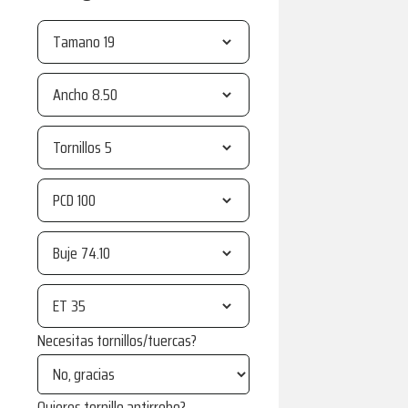
Tamano
Ancho
Tornillos
PCD
Buje
ET
Necesitas tornillos/tuercas?
Quieres tornillo antirrobo?