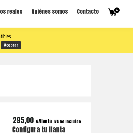
os reales
Quiénes somos
Contacto
tibles
295,00
€
IVA no incluído
Configura tu llanta