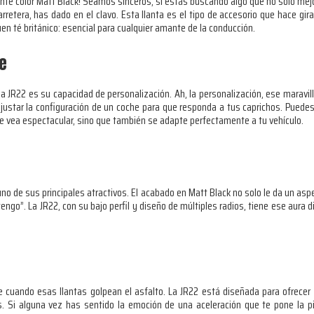
ante color Matt Black! Seamos sinceros, si estás buscando algo que no solo mejo
retera, has dado en el clavo. Esta llanta es el tipo de accesorio que hace girar 
uen té británico: esencial para cualquier amante de la conducción.
e
a JR22 es su capacidad de personalización. Ah, la personalización, ese marav
justar la configuración de un coche para que responda a tus caprichos. Puedes
e vea espectacular, sino que también se adapte perfectamente a tu vehículo.
, uno de sus principales atractivos. El acabado en Matt Black no solo le da un as
tengo”. La JR22, con su bajo perfil y diseño de múltiples radios, tiene ese aura 
 cuando esas llantas golpean el asfalto. La JR22 está diseñada para ofrecer
s. Si alguna vez has sentido la emoción de una aceleración que te pone la p