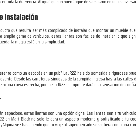
cer toda la diferencia. Al igual que un buen toque de sarcasmo en una conversac
e Instalación
oducto que resulta ser más complicado de instalar que montar un mueble sue
 amplia gama de vehículos, estas llantas son fáciles de instalar, lo que sign
erda, la magia está en la simplicidad.
istente como un escocés en un pub? La JR22 ha sido sometida a rigurosas prue
resente. Desde las carreteras sinuosas de la campiña inglesa hasta las calles d
e ni una curva estrecha, porque la JR22 siempre te dará esa sensación de confi
r
án espacioso, estas llantas son una opción digna. Las llantas son a tu vehícul
22 en Matt Black no solo le dará un aspecto moderno y sofisticado a tu coc
 ¿Alguna vez has querido que tu viaje al supermercado se sintiera como una car