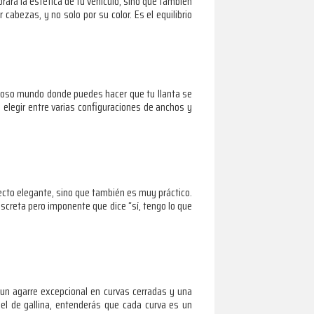
rará la estética de tu vehículo, sino que también
cabezas, y no solo por su color. Es el equilibrio
illoso mundo donde puedes hacer que tu llanta se
 elegir entre varias configuraciones de anchos y
pecto elegante, sino que también es muy práctico.
discreta pero imponente que dice “sí, tengo lo que
 un agarre excepcional en curvas cerradas y una
iel de gallina, entenderás que cada curva es un