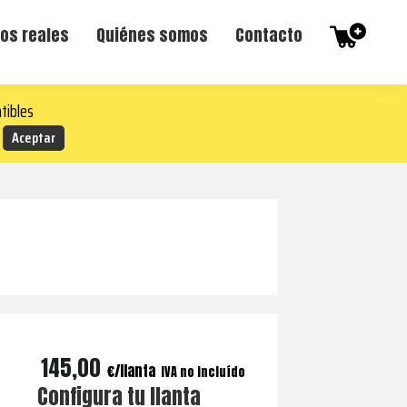
os reales
Quiénes somos
Contacto
tibles
145,00
€
IVA no incluído
Configura tu llanta