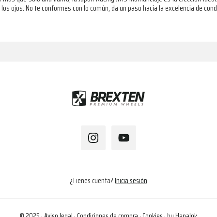
 los ojos. No te conformes con lo común, da un paso hacia la excelencia de cond
¿Tienes cuenta?
Inicia sesión
© 2025 ·
Aviso legal
·
Condiciones de compra
·
Cookies
· by
Hapalok