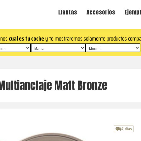
Llantas
Accesorios
Ejempl
anos
cual es tu coche
y te mostraremos solamente productos compa
Multianclaje Matt Bronze
7 dias