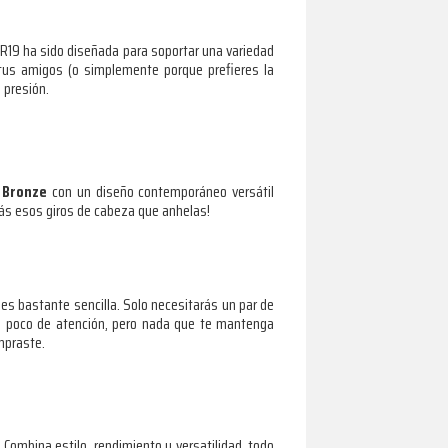
JR19 ha sido diseñada para soportar una variedad
a tus amigos (o simplemente porque prefieres la
 presión.
 Bronze
con un diseño contemporáneo versátil
rás esos giros de cabeza que anhelas!
 es bastante sencilla. Solo necesitarás un par de
n poco de atención, pero nada que te mantenga
ompraste.
 Combina estilo, rendimiento y versatilidad, todo