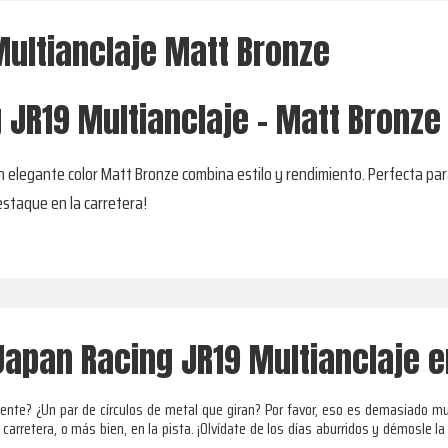
ultianclaje Matt Bronze
 JR19 Multianclaje - Matt Bronze
un elegante color Matt Bronze combina estilo y rendimiento. Perfecta par
estaque en la carretera!
Japan Racing JR19 Multianclaje 
mente? ¿Un par de círculos de metal que giran? Por favor, eso es demasiado m
a carretera, o más bien, en la pista. ¡Olvídate de los días aburridos y démosle l