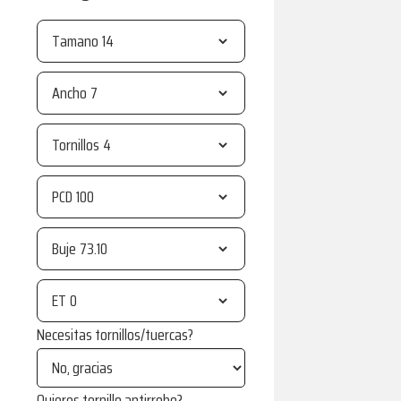
Tamano
Ancho
Tornillos
PCD
Buje
ET
Necesitas tornillos/tuercas?
Quieres tornillo antirrobo?