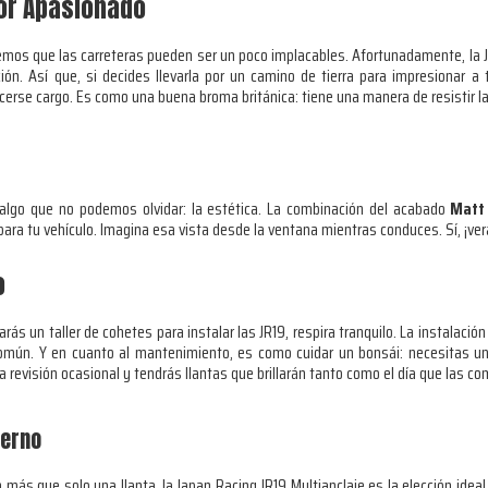
tor Apasionado
emos que las carreteras pueden ser un poco implacables. Afortunadamente, la 
ión. Así que, si decides llevarla por un camino de tierra para impresionar 
cerse cargo. Es como una buena broma británica: tiene una manera de resistir la
algo que no podemos olvidar: la estética. La combinación del acabado
Matt
para tu vehículo. Imagina esa vista desde la ventana mientras conduces. Sí, ¡ve
o
ás un taller de cohetes para instalar las JR19, respira tranquilo. La instalación
mún. Y en cuanto al mantenimiento, es como cuidar un bonsái: necesitas u
a revisión ocasional y tendrás llantas que brillarán tanto como el día que las c
derno
s que solo una llanta, la Japan Racing JR19 Multianclaje es la elección ideal.