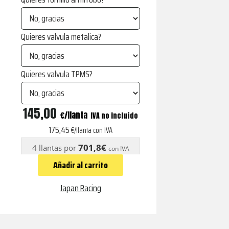
Quieres valvula metalica?
Quieres valvula TPMS?
JR19
145,00
€
IVA no incluído
Multianclaje
175,45
€/llanta con IVA
Matt
701,8€
4 llantas por
con IVA
Bronze
Añadir al carrito
cantidad
Japan Racing