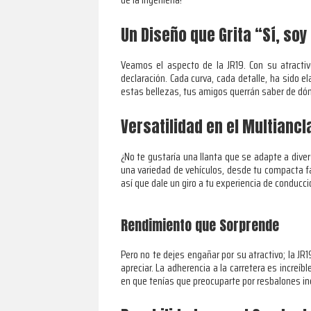
Un Diseño que Grita “Sí, so
Veamos el aspecto de la JR19. Con su atract
declaración. Cada curva, cada detalle, ha sido
estas bellezas, tus amigos querrán saber de dónde
Versatilidad en el Multiancl
¿No te gustaría una llanta que se adapte a div
una variedad de vehículos, desde tu compacta f
así que dale un giro a tu experiencia de conducció
Rendimiento que Sorprende
Pero no te dejes engañar por su atractivo; la J
apreciar. La adherencia a la carretera es incre
en que tenías que preocuparte por resbalones i