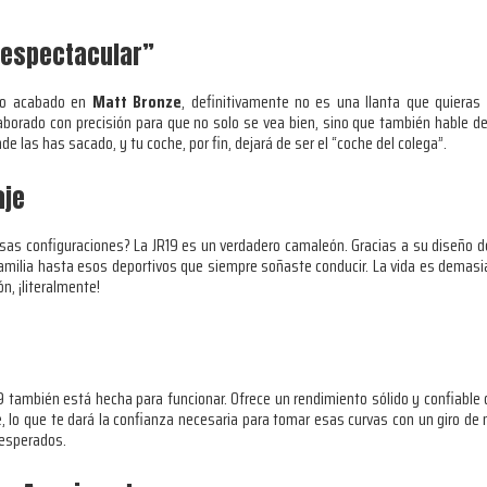
y espectacular”
ivo acabado en
Matt Bronze
, definitivamente no es una llanta que quieras 
 elaborado con precisión para que no solo se vea bien, sino que también hable
 las has sacado, y tu coche, por fin, dejará de ser el “coche del colega”.
aje
ersas configuraciones? La JR19 es un verdadero camaleón. Gracias a su diseño 
amilia hasta esos deportivos que siempre soñaste conducir. La vida es demasia
n, ¡literalmente!
R19 también está hecha para funcionar. Ofrece un rendimiento sólido y confiable
íble, lo que te dará la confianza necesaria para tomar esas curvas con un giro 
nesperados.