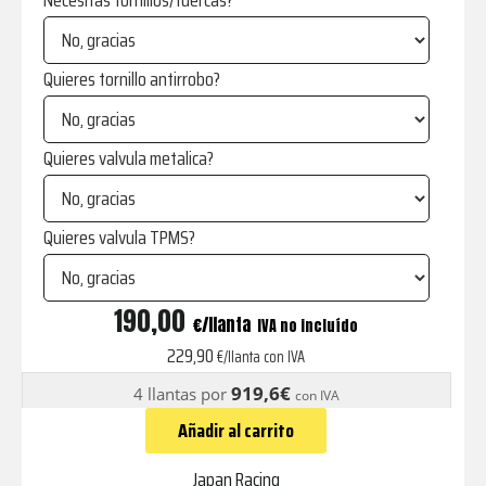
Necesitas tornillos/tuercas?
Quieres tornillo antirrobo?
Quieres valvula metalica?
Quieres valvula TPMS?
JR18
190,00
€
IVA no incluído
Multianclaje
229,90
€/llanta con IVA
Hyper
919,6€
4 llantas por
con IVA
Gray
Añadir al carrito
cantidad
Japan Racing