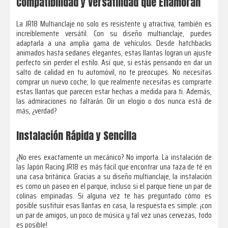
Compatibilidad y Versatilidad que Enamoran
La JR18 Multianclaje no solo es resistente y atractiva; también es
increíblemente versátil. Con su diseño multianclaje, puedes
adaptarla a una amplia gama de vehículos. Desde hatchbacks
animados hasta sedanes elegantes, estas llantas logran un ajuste
perfecto sin perder el estilo. Así que, si estás pensando en dar un
salto de calidad en tu automóvil, no te preocupes. No necesitas
comprar un nuevo coche; lo que realmente necesitas es comprarte
estas llantas que parecen estar hechas a medida para ti. Además,
las admiraciones no faltarán. Oír un elogio o dos nunca está de
más, ¿verdad?
Instalación Rápida y Sencilla
¿No eres exactamente un mecánico? No importa. La instalación de
las Japón Racing JR18 es más fácil que encontrar una taza de té en
una casa británica. Gracias a su diseño multianclaje, la instalación
es como un paseo en el parque, incluso si el parque tiene un par de
colinas empinadas. Si alguna vez te has preguntado cómo es
posible sustituir esas llantas en casa, la respuesta es simple: ¡con
un par de amigos, un poco de música y tal vez unas cervezas, todo
es posible!