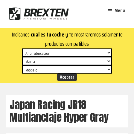
Saltar
Saltar
Menú
al
al
contenido
pie
Brexten
principal
de
¡En
Indicanos
cual es tu coche
y te mostraremos solamente
·
página
Brexten.com
Llantas
productos compatibles
de
encontrarás
aluminio
llantas
premium
de
aluminio
top!
Durabilidad
y
Japan Racing JR18
estilo
Multianclaje Hyper Gray
para
tu