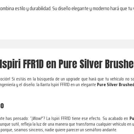
d combina estilo y durabilidad. Su diseño elegante y moderno hará que tu
spiri FFR1D en Pure Silver Brush
ción! Si estás en la búsqueda de un upgrade que hará que tu vehículo no sol
eniería y el diseño: la llanta Ispiri FFR1D en un elegante
Pure Silver Brushe
to
te has pensado: “¡Wow!”? La Ispiri FFR1D tiene ese efecto. Su acabado en
Pu
 aunque sutil, refleja la luz de una manera que transforma cualquier vehículo en 
porque, seamos sinceros, nadie quiere parecer un semáforo andante.