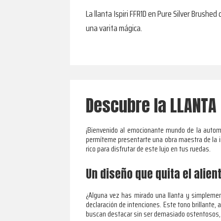
La llanta Ispiri FFR1D en Pure Silver Brushe
una varita mágica.
Descubre la LLANTA I
¡Bienvenido al emocionante mundo de la automo
permíteme presentarte una obra maestra de la ing
rico para disfrutar de este lujo en tus ruedas.
Un diseño que quita el alien
¿Alguna vez has mirado una llanta y simplemen
declaración de intenciones. Este tono brillante,
buscan destacar sin ser demasiado ostentosos, 