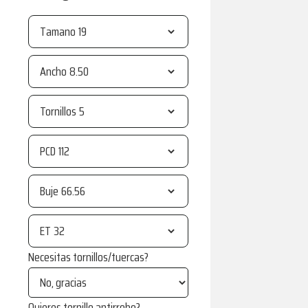
Tamano
Ancho
Tornillos
PCD
Buje
ET
Necesitas tornillos/tuercas?
Quieres tornillo antirrobo?