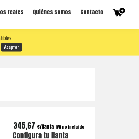
os reales
Quiénes somos
Contacto
tibles
345,67
€
IVA no incluído
Configura tu llanta