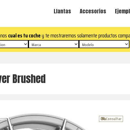
Llantas
Accesorios
Ejempl
anos
cual es tu coche
y te mostraremos solamente productos compa
lver Brushed
Consultar