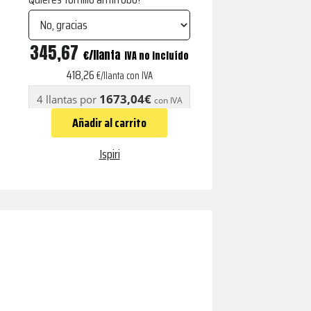
FFR1D
345,67
€
IVA no incluído
Pure
418,26
€/llanta con IVA
Silver
1673,04€
4 llantas por
con IVA
Brushed
Añadir al carrito
cantidad
Ispiri