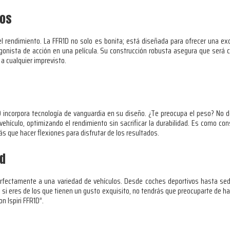
sos
l rendimiento. La FFR1D no solo es bonita; está diseñada para ofrecer una exc
onista de acción en una película. Su construcción robusta asegura que será ca
a cualquier imprevisto.
R1D incorpora tecnología de vanguardia en su diseño. ¿Te preocupa el peso? No d
 vehículo, optimizando el rendimiento sin sacrificar la durabilidad. Es como c
s que hacer flexiones para disfrutar de los resultados.
ad
perfectamente a una variedad de vehículos. Desde coches deportivos hasta sed
 si eres de los que tienen un gusto exquisito, no tendrás que preocuparte de ha
on Ispiri FFR1D”.