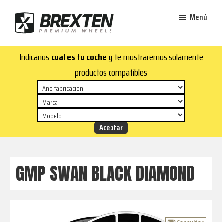
Saltar
Saltar
Menú
al
al
contenido
pie
Brexten
principal
de
¡En
Indicanos
cual es tu coche
y te mostraremos solamente
·
página
Brexten.com
Llantas
productos compatibles
de
encontrarás
aluminio
llantas
premium
de
aluminio
top!
Durabilidad
y
GMP SWAN BLACK DIAMOND
estilo
para
tu