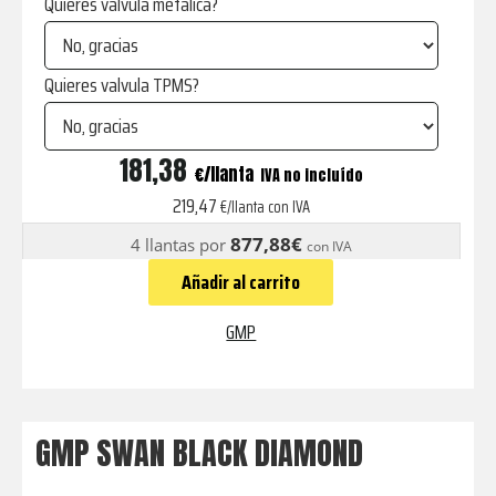
Quieres valvula metalica?
Quieres valvula TPMS?
SWAN
181,38
€
IVA no incluído
BLACK
219,47
€/llanta con IVA
DIAMOND
877,88€
4 llantas por
con IVA
cantidad
Añadir al carrito
GMP
GMP SWAN BLACK DIAMOND