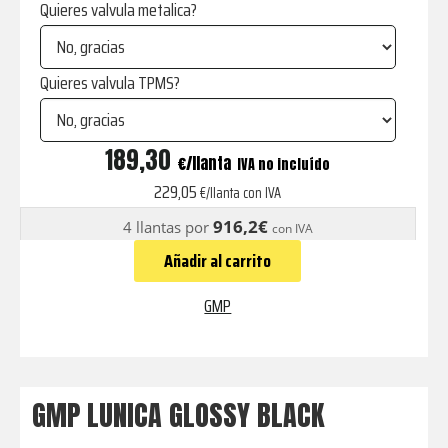
Quieres valvula metalica?
Quieres valvula TPMS?
LUNICA
189,30
€
IVA no incluído
GLOSSY
229,05
€/llanta con IVA
BLACK
916,2€
4 llantas por
con IVA
cantidad
Añadir al carrito
GMP
GMP LUNICA GLOSSY BLACK