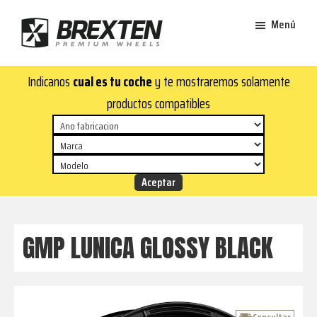
Saltar
Saltar
Menú
al
al
contenido
pie
Brexten
principal
de
¡En
Indicanos
cual es tu coche
y te mostraremos solamente
·
página
Brexten.com
Llantas
productos compatibles
de
encontrarás
aluminio
llantas
premium
de
aluminio
top!
Durabilidad
y
GMP LUNICA GLOSSY BLACK
estilo
para
tu