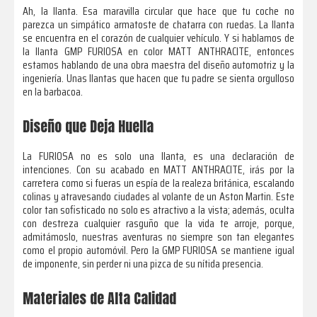
Ah, la llanta. Esa maravilla circular que hace que tu coche no
parezca un simpático armatoste de chatarra con ruedas. La llanta
se encuentra en el corazón de cualquier vehículo. Y si hablamos de
la llanta GMP FURIOSA en color MATT ANTHRACITE, entonces
estamos hablando de una obra maestra del diseño automotriz y la
ingeniería. Unas llantas que hacen que tu padre se sienta orgulloso
en la barbacoa.
Diseño que Deja Huella
La FURIOSA no es solo una llanta, es una declaración de
intenciones. Con su acabado en MATT ANTHRACITE, irás por la
carretera como si fueras un espía de la realeza británica, escalando
colinas y atravesando ciudades al volante de un Aston Martin. Este
color tan sofisticado no solo es atractivo a la vista; además, oculta
con destreza cualquier rasguño que la vida te arroje, porque,
admitámoslo, nuestras aventuras no siempre son tan elegantes
como el propio automóvil. Pero la GMP FURIOSA se mantiene igual
de imponente, sin perder ni una pizca de su nítida presencia.
Materiales de Alta Calidad