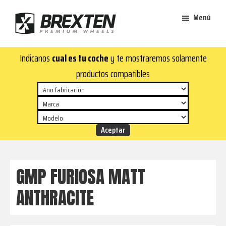
Saltar
Saltar
Menú
al
al
contenido
pie
Brexten
principal
de
¡En
Indicanos
cual es tu coche
y te mostraremos solamente
·
página
Brexten.com
Llantas
productos compatibles
de
encontrarás
aluminio
llantas
premium
de
aluminio
top!
Durabilidad
y
GMP FURIOSA MATT
estilo
ANTHRACITE
para
tu