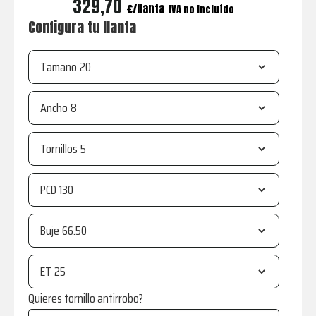
329,70
€
IVA no incluído
Configura tu llanta
Tamano
Ancho
Tornillos
PCD
Buje
ET
Quieres tornillo antirrobo?