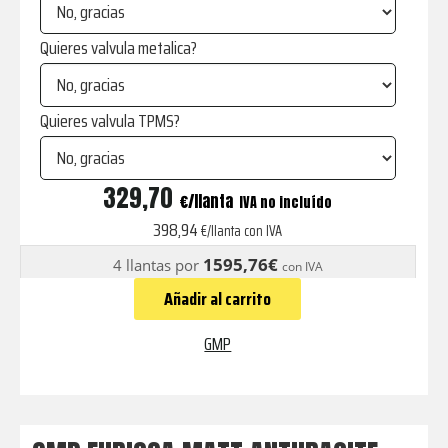
Quieres valvula metalica?
Quieres valvula TPMS?
FURIOSA
329,70
€
IVA no incluído
MATT
398,94
€/llanta con IVA
ANTHRACITE
1595,76€
4 llantas por
con IVA
cantidad
Añadir al carrito
GMP