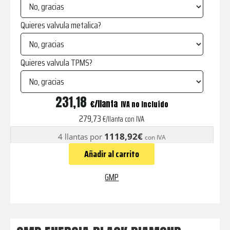
Quieres valvula metalica?
Quieres valvula TPMS?
ENERGIA
231,18
€
IVA no incluído
BLACK
279,73
€/llanta con IVA
DIAMOND
1118,92€
4 llantas por
con IVA
cantidad
Añadir al carrito
GMP