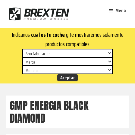
Saltar
Saltar
Menú
al
al
contenido
pie
Brexten
principal
de
¡En
Indicanos
cual es tu coche
y te mostraremos solamente
·
página
Brexten.com
Llantas
productos compatibles
de
encontrarás
aluminio
llantas
premium
de
aluminio
top!
Durabilidad
y
GMP ENERGIA BLACK
estilo
DIAMOND
para
tu