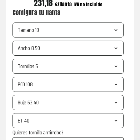
231,18
€
IVA no incluído
Configura tu llanta
Tamano
Ancho
Tornillos
PCD
Buje
ET
Quieres tornillo antirrobo?