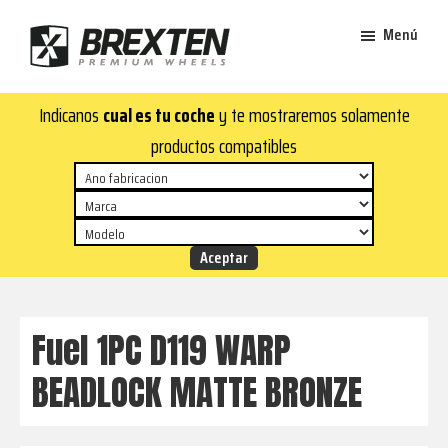
Saltar
Saltar
Menú
al
al
contenido
pie
Brexten
principal
de
¡En
Indicanos
cual es tu coche
y te mostraremos solamente
·
página
Brexten.com
Llantas
productos compatibles
de
encontrarás
aluminio
llantas
premium
de
aluminio
top!
Durabilidad
y
Fuel 1PC D119 WARP
estilo
BEADLOCK MATTE BRONZE
para
tu