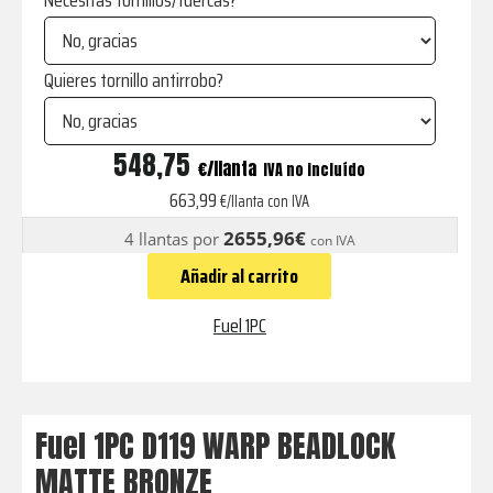
Necesitas tornillos/tuercas?
Quieres tornillo antirrobo?
D119
548,75
€
IVA no incluído
WARP
663,99
€/llanta con IVA
BEADLOCK
2655,96€
4 llantas por
con IVA
MATTE
Añadir al carrito
BRONZE
cantidad
Fuel 1PC
Fuel 1PC D119 WARP BEADLOCK
MATTE BRONZE