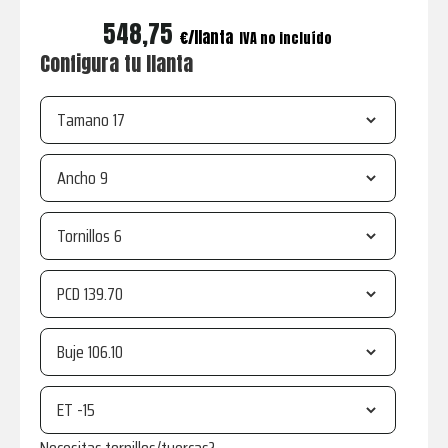
548,75
€
IVA no incluído
Configura tu llanta
Tamano
Ancho
Tornillos
PCD
Buje
ET