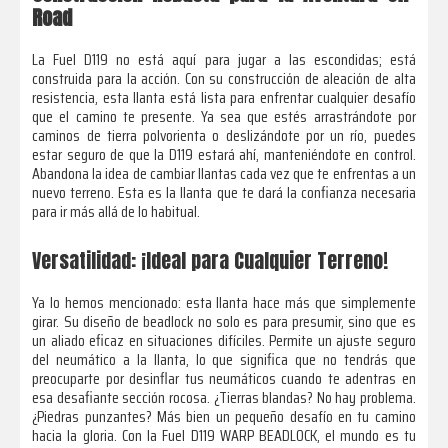
Road
La Fuel D119 no está aquí para jugar a las escondidas; está
construida para la acción. Con su construcción de aleación de alta
resistencia, esta llanta está lista para enfrentar cualquier desafío
que el camino te presente. Ya sea que estés arrastrándote por
caminos de tierra polvorienta o deslizándote por un río, puedes
estar seguro de que la D119 estará ahí, manteniéndote en control.
Abandona la idea de cambiar llantas cada vez que te enfrentas a un
nuevo terreno. Esta es la llanta que te dará la confianza necesaria
para ir más allá de lo habitual.
Versatilidad: ¡Ideal para Cualquier Terreno!
Ya lo hemos mencionado: esta llanta hace más que simplemente
girar. Su diseño de beadlock no solo es para presumir, sino que es
un aliado eficaz en situaciones difíciles. Permite un ajuste seguro
del neumático a la llanta, lo que significa que no tendrás que
preocuparte por desinflar tus neumáticos cuando te adentras en
esa desafiante sección rocosa. ¿Tierras blandas? No hay problema.
¿Piedras punzantes? Más bien un pequeño desafío en tu camino
hacia la gloria. Con la Fuel D119 WARP BEADLOCK, el mundo es tu