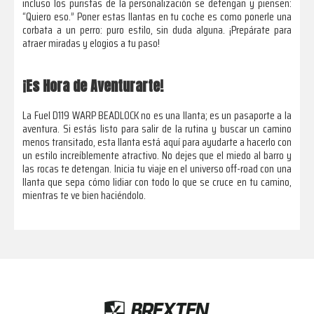
incluso los puristas de la personalización se detengan y piensen:
“Quiero eso.” Poner estas llantas en tu coche es como ponerle una
corbata a un perro: puro estilo, sin duda alguna. ¡Prepárate para
atraer miradas y elogios a tu paso!
¡Es Hora de Aventurarte!
La Fuel D119 WARP BEADLOCK no es una llanta; es un pasaporte a la
aventura. Si estás listo para salir de la rutina y buscar un camino
menos transitado, esta llanta está aquí para ayudarte a hacerlo con
un estilo increíblemente atractivo. No dejes que el miedo al barro y
las rocas te detengan. Inicia tu viaje en el universo off-road con una
llanta que sepa cómo lidiar con todo lo que se cruce en tu camino,
mientras te ve bien haciéndolo.
Footer