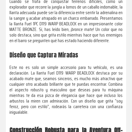
Cuando se trata de conquistar terrenos difíciles, como un
explorador que recorre la jungla a lomos de un caballo indomable, la
llanta adecuada puede ser la diferencia entre sentir la adrenalina en
la sangre y acabar atrapado en un charco embarrado. Presentamos
la llanta Fuel 1PC D119 WARP BEADLOCK en un impresionante color
MATTE BRONZE. Sí, has leído bien, ¡bronce mate! Un color que no
solo destaca, sino que grita estilo mientras hace que tus enemigos
en el barro se pregunten qué has estado haciendo diferente.
Diseño que Captura Miradas
Este no es solo un simple accesorio para tu vehículo, es una
declaración. La llanta Fuel D119 WARP BEADLOCK destaca por su
acabado mate que, seamos sinceros, es mucho más atractivo que
cualquier otro acabado brillante que te puedas encontrar. Combina
el aspecto robusto y masculino que deseas para tu máquina
mientras te da esa pizca de elegancia que hace que incluso los
arbustos la miren con admiración. Con un diseño que grita “soy
feroz, pero con estilo”, rodearás la carretera con una confianza
inigualable.
Construcción Robusta para la Aventura Off-