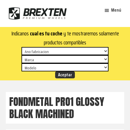
Saltar
Saltar
Menú
al
al
contenido
pie
Brexten
principal
de
¡En
Indicanos
cual es tu coche
y te mostraremos solamente
·
página
Brexten.com
Llantas
productos compatibles
de
encontrarás
aluminio
llantas
premium
de
aluminio
top!
Durabilidad
y
FONDMETAL PRO1 GLOSSY
estilo
BLACK MACHINED
para
tu