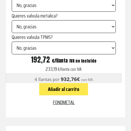
Quieres valvula metalica?
Quieres valvula TPMS?
PRO1
192,72
€
IVA no incluído
GLOSSY
233,19
€/llanta con IVA
BLACK
932,76€
4 llantas por
con IVA
MACHINED
Añadir al carrito
cantidad
FONDMETAL