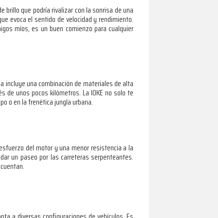
 de brillo que podría rivalizar con la sonrisa de una
que evoca el sentido de velocidad y rendimiento.
amigos míos, es un buen comienzo para cualquier
da incluye una combinación de materiales de alta
és de unos pocos kilómetros. La IOKE no solo te
o o en la frenética jungla urbana.
s esfuerzo del motor y una menor resistencia a la
dar un paseo por las carreteras serpenteantes.
 cuentan.
apta a diversas configuraciones de vehículos. Es