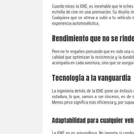
Cuando miras la IOKE, es inevitable que le ech
estrella de cine en una premiación. Su diseño m
Cualquiera que se atreva a subir a tu vehículo
experiencia automovilística.
Rendimiento que no se rind
Pero no te engañes pensando que es solo una car
calidad que optimizan la resistencia y la dura
acompaña en cada aventura, sino que se asegura d
Tecnología a la vanguardia
La ingeniería detrás de la IOKE pone un énfasis 
rodadura, lo que, vamos a ser sinceros, es de
Menos peso significa más eficiencia y, por supu
Adaptabilidad para cualquier veh
La IOKE no es quisquillosa. No importa si condu