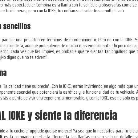
o más espectacular. Combina esta llanta con tu vehículo y observarás cómo se
r traicioneras, pero con la IOKE, tu confianza al volante se multiplicará.
 sencillos
 parecer una pesadilla en términos de mantenimiento. Pero no con la IOKE. Su 
eo en bicicleta, aunque probablemente mucho más emocionante. Un poco de cariñ
cho, cada vez que las limpies, es probable que te sientas tan orgulloso que 
¡No digas que no te advertí!
ena
la calidad tiene su precio”. Con la IOKE, estás invirtiendo en algo más que 
ente esencial que potenciará la estética y la funcionalidad de tu vehículo. Al 
estás a punto de vivir una experiencia memorable, y con la IOKE, eso no solo es p
 IOKE y siente la diferencia
rle a tu coche el upgrade que se merece! Ya sea que lo necesites para tu día 
CK
es la compañera perfecta. Recuerda, las llantas no son solo un detalle; 