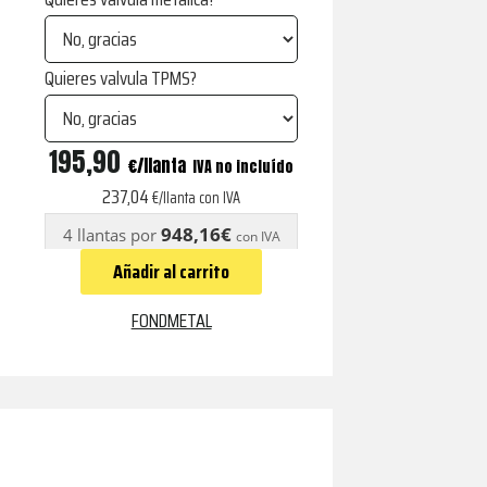
Quieres valvula TPMS?
IOKE
195,90
€
IVA no incluído
GLOSSY
237,04
€/llanta con IVA
BLACK
948,16€
4 llantas por
con IVA
cantidad
Añadir al carrito
FONDMETAL