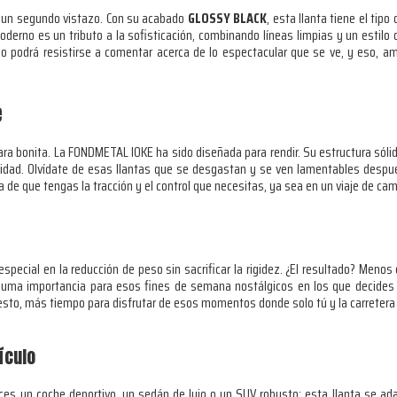
es un segundo vistazo. Con su acabado
GLOSSY BLACK
, esta llanta tiene el tipo
oderno es un tributo a la sofisticación, combinando líneas limpias y un estilo 
 no podrá resistirse a comentar acerca de lo espectacular que se ve, y eso, 
e
a bonita. La FONDMETAL IOKE ha sido diseñada para rendir. Su estructura sóli
bilidad. Olvídate de esas llantas que se desgastan y se ven lamentables despu
e que tengas la tracción y el control que necesitas, ya sea en un viaje de camp
especial en la reducción de peso sin sacrificar la rigidez. ¿El resultado? Meno
 suma importancia para esos fines de semana nostálgicos en los que decides 
esto, más tiempo para disfrutar de esos momentos donde solo tú y la carretera
ículo
ces un coche deportivo, un sedán de lujo o un SUV robusto; esta llanta se ad