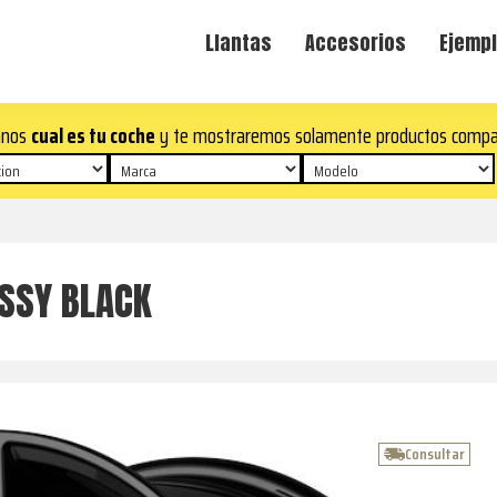
Llantas
Accesorios
Ejempl
anos
cual es tu coche
y te mostraremos solamente productos compa
SSY BLACK
Consultar