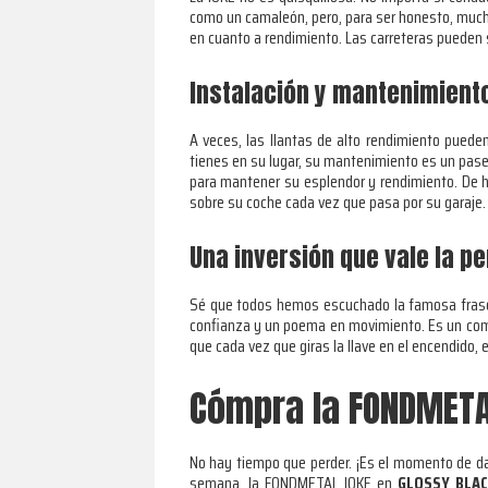
como un camaleón, pero, para ser honesto, much
en cuanto a rendimiento. Las carreteras pueden se
Instalación y mantenimiento
A veces, las llantas de alto rendimiento pueden
tienes en su lugar, su mantenimiento es un pas
para mantener su esplendor y rendimiento. De he
sobre su coche cada vez que pasa por su garaje. 
Una inversión que vale la p
Sé que todos hemos escuchado la famosa frase “
confianza y un poema en movimiento. Es un compon
que cada vez que giras la llave en el encendido, 
Cómpra la FONDMETAL
No hay tiempo que perder. ¡Es el momento de da
semana, la FONDMETAL IOKE en
GLOSSY BLA