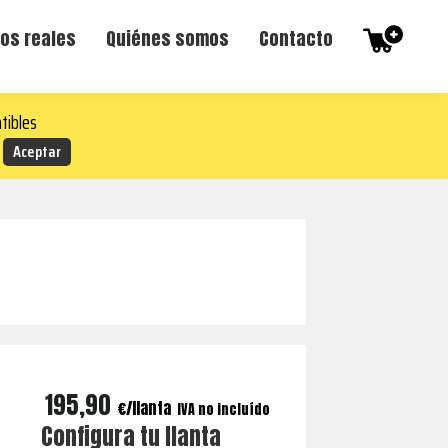
os reales
Quiénes somos
Contacto
tibles
195,90
€
IVA no incluído
Configura tu llanta