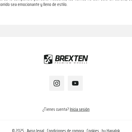
orrido sea emocionante y lleno de estilo.
¿Tienes cuenta?
Inicia sesión
© 2025 ·
Aviso legal
·
Condiciones de compra
·
Cookies
· by
Hapalok