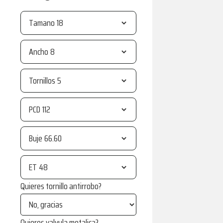
Tamano
Ancho
Tornillos
PCD
Buje
ET
Quieres tornillo antirrobo?
Quieres valvula metalica?