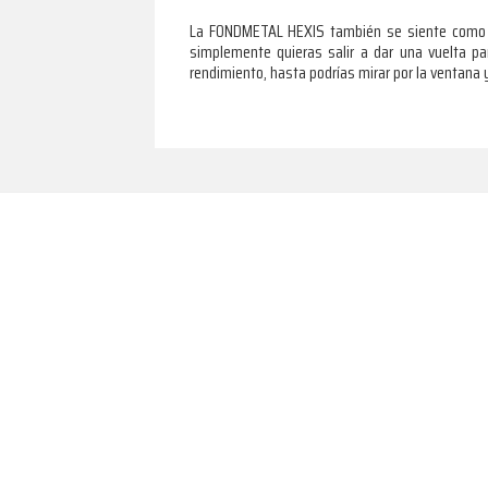
La FONDMETAL HEXIS también se siente como e
simplemente quieras salir a dar una vuelta par
rendimiento, hasta podrías mirar por la ventana y
Footer