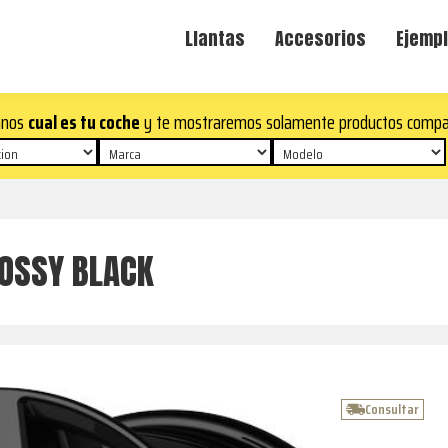
Llantas
Accesorios
Ejempl
anos
cual es tu coche
y te mostraremos solamente productos compa
LOSSY BLACK
Consultar