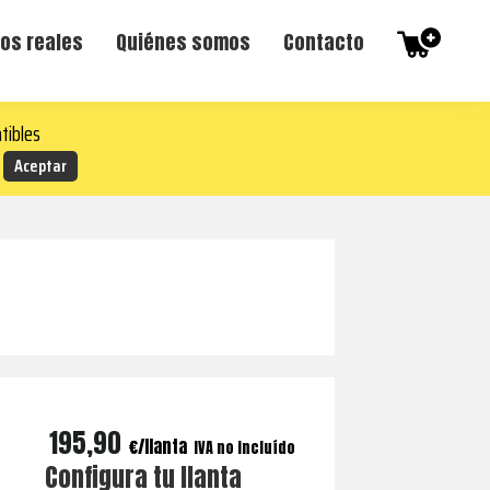
os reales
Quiénes somos
Contacto
tibles
195,90
€
IVA no incluído
Configura tu llanta