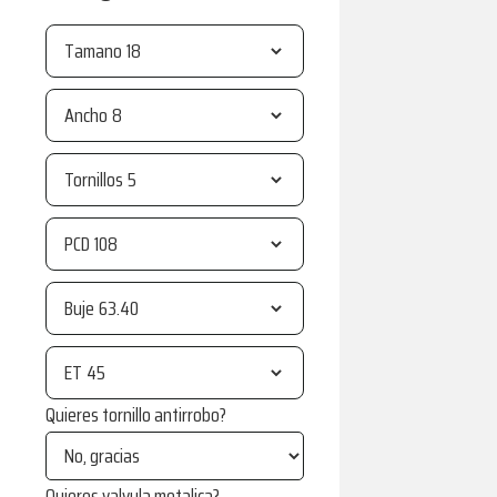
Tamano
Ancho
Tornillos
PCD
Buje
ET
Quieres tornillo antirrobo?
Quieres valvula metalica?