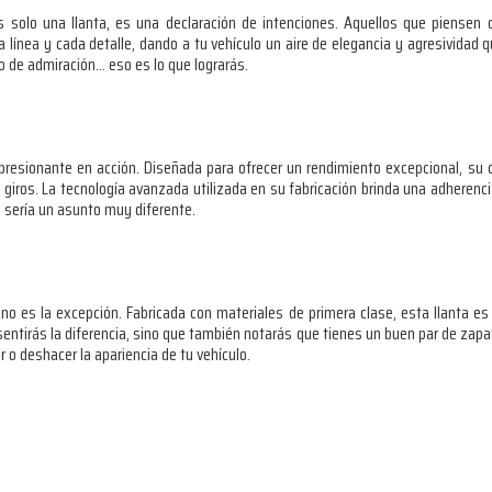
solo una llanta, es una declaración de intenciones. Aquellos que piensen
 línea y cada detalle, dando a tu vehículo un aire de elegancia y agresividad 
 de admiración… eso es lo que lograrás.
presionante en acción. Diseñada para ofrecer un rendimiento excepcional, su c
giros. La tecnología avanzada utilizada en su fabricación brinda una adherenci
e sería un asunto muy diferente.
 es la excepción. Fabricada con materiales de primera clase, esta llanta es e
sentirás la diferencia, sino que también notarás que tienes un buen par de zapato
 o deshacer la apariencia de tu vehículo.