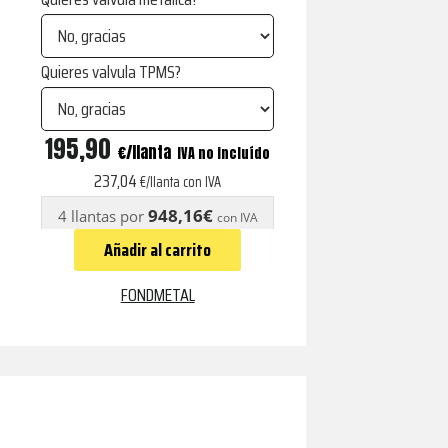
Quieres valvula TPMS?
HEXIS
195,90
€
IVA no incluído
GLOSSY
237,04
€/llanta con IVA
BLACK
948,16€
4 llantas por
con IVA
cantidad
Añadir al carrito
FONDMETAL