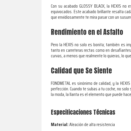
Con su acabado GLOSSY BLACK, la HEXIS no es 
equivocados. Este acabado brillante resalta cada
que envidiosamente te mira pasar con un susurro
Rendimiento en el Asfalto
Pero la HEXIS no solo es bonita; también es im
tanto en carreteras rectas como en desafiantes 
curvas, a menos que realmente lo quieras, lo qu
Calidad que Se Siente
FONDMETAL es sinónimo de calidad, y la HEXIS no
perfección. Cuando te subas a tu coche, no solo 
la moda, la llanta es el elemento que puede hacer
Especificaciones Técnicas
Material:
Aleación de alta resistencia