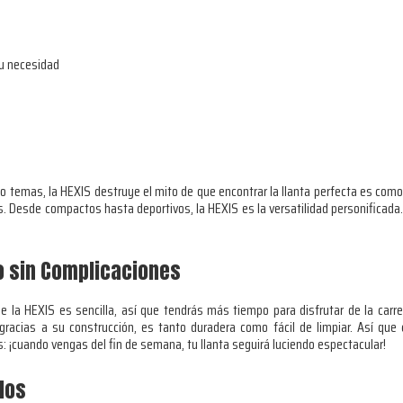
tu necesidad
o temas, la HEXIS destruye el mito de que encontrar la llanta perfecta es com
s. Desde compactos hasta deportivos, la HEXIS es la versatilidad personificada. 
o sin Complicaciones
 de la HEXIS es sencilla, así que tendrás más tiempo para disfrutar de la car
acias a su construcción, es tanto duradera como fácil de limpiar. Así que
s: ¡cuando vengas del fin de semana, tu llanta seguirá luciendo espectacular!
los