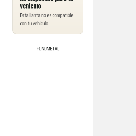
vehiculo
Esta llanta no es compatible
con tu vehiculo.
8100
FONDMETAL
GLOSSY
BLACK
MACHINED
cantidad