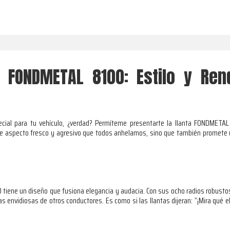
a FONDMETAL 8100: Estilo y Ren
cial para tu vehículo, ¿verdad? Permíteme presentarte la llanta FONDMET
se aspecto fresco y agresivo que todos anhelamos, sino que también promete un
ene un diseño que fusiona elegancia y audacia. Con sus ocho radios robustos 
s envidiosas de otros conductores. Es como si las llantas dijeran: “¡Mira qué e