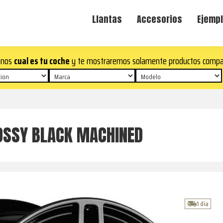
Llantas
Accesorios
Ejempl
anos
cual es tu coche
y te mostraremos solamente productos compa
OSSY BLACK MACHINED
1 dia