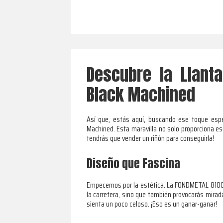
Descubre la Llant
Black Machined
Así que, estás aquí, buscando ese toque espe
Machined. Esta maravilla no solo proporciona e
tendrás que vender un riñón para conseguirla!
Diseño que Fascina
Empecemos por la estética. La FONDMETAL 8100 ti
la carretera, sino que también provocarás mirada
sienta un poco celoso. ¡Eso es un ganar-ganar!