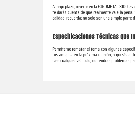
A largo plazo, invertir en la FONDMETAL 8100 es
te darás cuenta de que realmente vale la pena. 
calidad, recuerda: no solo son una simple parte 
Especificaciones Técnicas que I
Permíteme rematar el tema con algunas especifi
tus amigos, en la próxima reunión; o quizás ant
casi cualquier vehículo, no tendrás problemas par
Footer