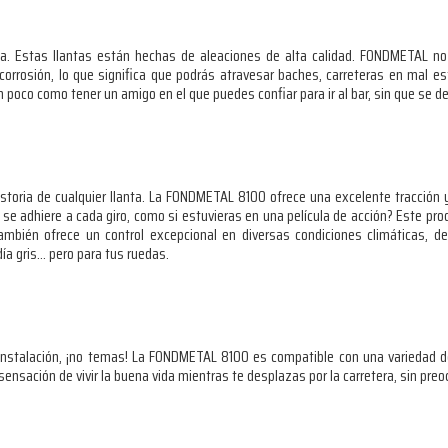
ia. Estas llantas están hechas de aleaciones de alta calidad. FONDMETAL no 
 corrosión, lo que significa que podrás atravesar baches, carreteras en mal e
n poco como tener un amigo en el que puedes confiar para ir al bar, sin que se 
istoria de cualquier llanta. La FONDMETAL 8100 ofrece una excelente tracción 
 se adhiere a cada giro, como si estuvieras en una película de acción? Este pr
 también ofrece un control excepcional en diversas condiciones climáticas,
ía gris… pero para tus ruedas.
instalación, ¡no temas! La FONDMETAL 8100 es compatible con una variedad de
nsación de vivir la buena vida mientras te desplazas por la carretera, sin pre