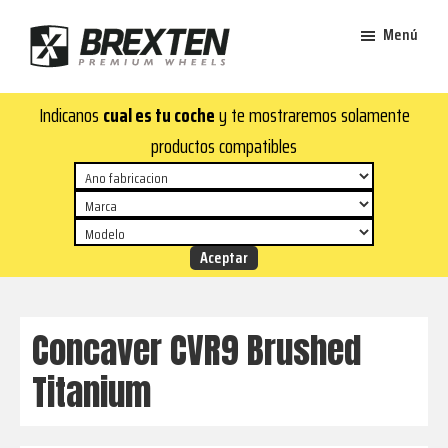
Saltar
Saltar
Menú
al
al
contenido
pie
Brexten
principal
de
¡En
Indicanos
cual es tu coche
y te mostraremos solamente
·
página
Brexten.com
Llantas
productos compatibles
de
encontrarás
aluminio
llantas
premium
de
aluminio
top!
Durabilidad
y
Concaver CVR9 Brushed
estilo
Titanium
para
tu