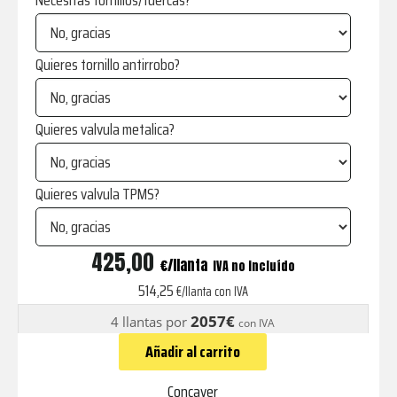
Necesitas tornillos/tuercas?
Quieres tornillo antirrobo?
Quieres valvula metalica?
Quieres valvula TPMS?
CVR9
425,00
€
IVA no incluído
Brushed
514,25
€/llanta con IVA
Titanium
2057€
4 llantas por
con IVA
cantidad
Añadir al carrito
Concaver