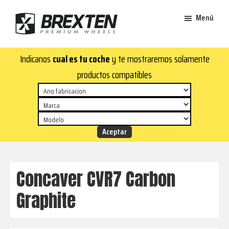
Saltar
Saltar
Menú
al
al
contenido
pie
Brexten
principal
de
¡En
Indicanos
cual es tu coche
y te mostraremos solamente
·
página
Brexten.com
Llantas
productos compatibles
de
encontrarás
aluminio
llantas
premium
de
aluminio
top!
Durabilidad
y
Concaver CVR7 Carbon
estilo
Graphite
para
tu