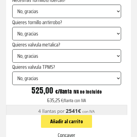
Necesitas tornillos/tuercas?
Quieres tornillo antirrobo?
Quieres valvula metalica?
Quieres valvula TPMS?
CVR7
525,00
€
IVA no incluído
Carbon
635,25
€/llanta con IVA
Graphite
2541€
4 llantas por
con IVA
cantidad
Añadir al carrito
Concaver