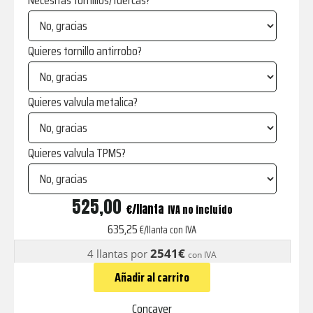
Necesitas tornillos/tuercas?
Quieres tornillo antirrobo?
Quieres valvula metalica?
Quieres valvula TPMS?
CVR6
525,00
€
IVA no incluído
Carbon
635,25
€/llanta con IVA
Graphite
2541€
4 llantas por
con IVA
cantidad
Añadir al carrito
Concaver