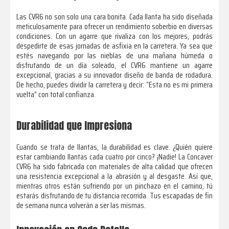
Las CVR6 no son solo una cara bonita. Cada llanta ha sido diseñada
meticulosamente para ofrecer un rendimiento soberbio en diversas
condiciones. Con un agarre que rivaliza con los mejores, podrás
despedirte de esas jornadas de asfixia en la carretera. Ya sea que
estés navegando por las nieblas de una mañana húmeda o
disfrutando de un día soleado, el CVR6 mantiene un agarre
excepcional, gracias a su innovador diseño de banda de rodadura.
De hecho, puedes dividir la carretera y decir: “Esta no es mi primera
vuelta” con total confianza.
Durabilidad que Impresiona
Cuando se trata de llantas, la durabilidad es clave. ¿Quién quiere
estar cambiando llantas cada cuatro por cinco? ¡Nadie! La Concaver
CVR6 ha sido fabricada con materiales de alta calidad que ofrecen
una resistencia excepcional a la abrasión y al desgaste. Así que,
mientras otros están sufriendo por un pinchazo en el camino, tú
estarás disfrutando de tu distancia recorrida. Tus escapadas de fin
de semana nunca volverán a ser las mismas.