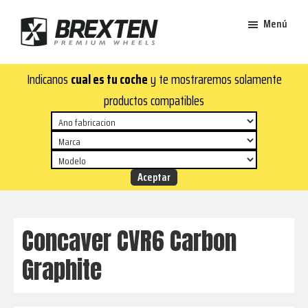
Saltar
Saltar
Menú
al
al
contenido
pie
Brexten
principal
de
¡En
Indicanos
cual es tu coche
y te mostraremos solamente
·
página
Brexten.com
Llantas
productos compatibles
de
encontrarás
aluminio
llantas
premium
de
aluminio
top!
Durabilidad
y
Concaver CVR6 Carbon
estilo
Graphite
para
tu