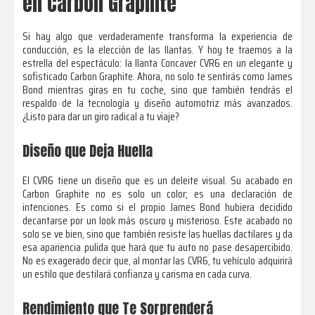
en Carbon Graphite
Si hay algo que verdaderamente transforma la experiencia de
conducción, es la elección de las llantas. Y hoy te traemos a la
estrella del espectáculo: la llanta Concaver CVR6 en un elegante y
sofisticado Carbon Graphite. Ahora, no solo te sentirás como James
Bond mientras giras en tu coche, sino que también tendrás el
respaldo de la tecnología y diseño automotriz más avanzados.
¿Listo para dar un giro radical a tu viaje?
Diseño que Deja Huella
El CVR6 tiene un diseño que es un deleite visual. Su acabado en
Carbon Graphite no es solo un color; es una declaración de
intenciones. Es como si el propio James Bond hubiera decidido
decantarse por un look más oscuro y misterioso. Este acabado no
solo se ve bien, sino que también resiste las huellas dactilares y da
esa apariencia pulida que hará que tu auto no pase desapercibido.
No es exagerado decir que, al montar las CVR6, tu vehículo adquirirá
un estilo que destilará confianza y carisma en cada curva.
Rendimiento que Te Sorprenderá