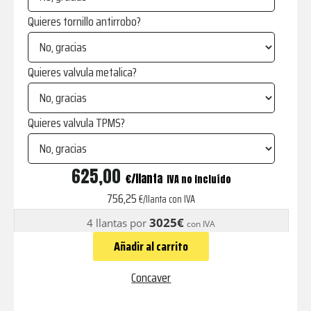
Quieres tornillo antirrobo?
Quieres valvula metalica?
Quieres valvula TPMS?
CVR3
625,00
€
IVA no incluído
Candy
756,25
€/llanta con IVA
Red
3025€
4 llantas por
con IVA
cantidad
Añadir al carrito
Concaver