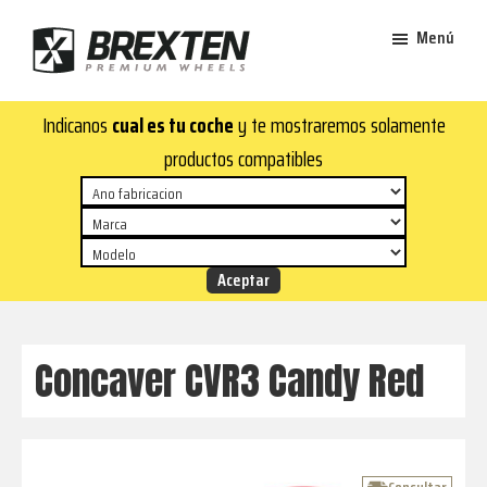
Saltar
Saltar
Menú
al
al
contenido
pie
Brexten
principal
de
¡En
Indicanos
cual es tu coche
y te mostraremos solamente
·
página
Brexten.com
Llantas
productos compatibles
de
encontrarás
aluminio
llantas
premium
de
aluminio
top!
Durabilidad
y
Concaver CVR3 Candy Red
estilo
para
tu