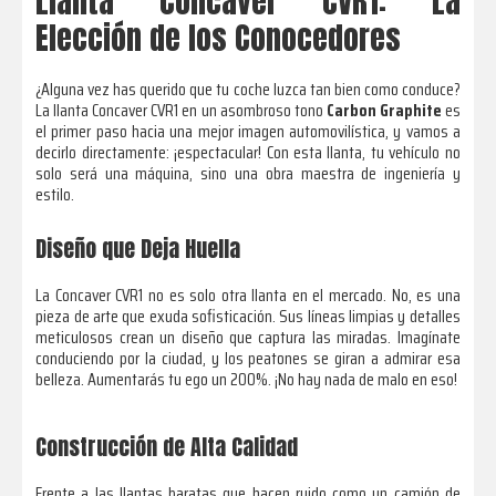
Llanta Concaver CVR1: La
Elección de los Conocedores
¿Alguna vez has querido que tu coche luzca tan bien como conduce?
La llanta Concaver CVR1 en un asombroso tono
Carbon Graphite
es
el primer paso hacia una mejor imagen automovilística, y vamos a
decirlo directamente: ¡espectacular! Con esta llanta, tu vehículo no
solo será una máquina, sino una obra maestra de ingeniería y
estilo.
Diseño que Deja Huella
La Concaver CVR1 no es solo otra llanta en el mercado. No, es una
pieza de arte que exuda sofisticación. Sus líneas limpias y detalles
meticulosos crean un diseño que captura las miradas. Imagínate
conduciendo por la ciudad, y los peatones se giran a admirar esa
belleza. Aumentarás tu ego un 200%. ¡No hay nada de malo en eso!
Construcción de Alta Calidad
Frente a las llantas baratas que hacen ruido como un camión de