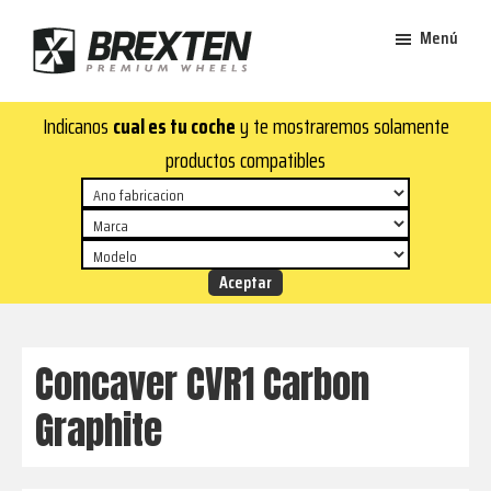
Saltar
Saltar
Menú
al
al
contenido
pie
Brexten
principal
de
¡En
Indicanos
cual es tu coche
y te mostraremos solamente
·
página
Brexten.com
Llantas
productos compatibles
de
encontrarás
aluminio
llantas
premium
de
aluminio
top!
Durabilidad
y
Concaver CVR1 Carbon
estilo
Graphite
para
tu