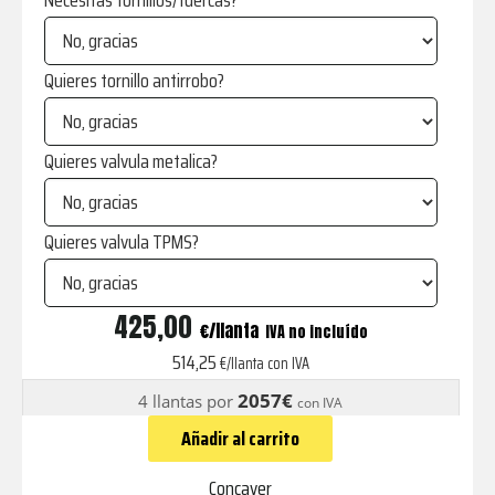
Necesitas tornillos/tuercas?
Quieres tornillo antirrobo?
Quieres valvula metalica?
Quieres valvula TPMS?
CVR1
425,00
€
IVA no incluído
Carbon
514,25
€/llanta con IVA
Graphite
2057€
4 llantas por
con IVA
cantidad
Añadir al carrito
Concaver