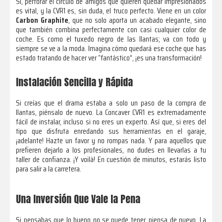
Sí, perforar el círculo de amigos que quieren quedar impresionados
es vital, y la CVR1 es, sin duda, el truco perfecto. Viene en un color
Carbon Graphite
, que no solo aporta un acabado elegante, sino
que también combina perfectamente con casi cualquier color de
coche. Es como el tuxedo negro de las llantas; va con todo y
siempre se ve a la moda. Imagina cómo quedará ese coche que has
estado tratando de hacer ver “fantástico”, ¡es una transformación!
Instalación Sencilla y Rápida
Si creías que el drama estaba a solo un paso de la compra de
llantas, piénsalo de nuevo. La Concaver CVR1 es extremadamente
fácil de instalar, incluso si no eres un experto. Así que, si eres del
tipo que disfruta enredando sus herramientas en el garaje,
¡adelante! Hazte un favor y no rompas nada. Y para aquellos que
prefieren dejarlo a los profesionales, no dudes en llevarlas a tu
taller de confianza. ¡Y voilà! En cuestión de minutos, estarás listo
para salir a la carretera.
Una Inversión Que Vale la Pena
Si pensabas que lo bueno no se puede tener, piensa de nuevo. La