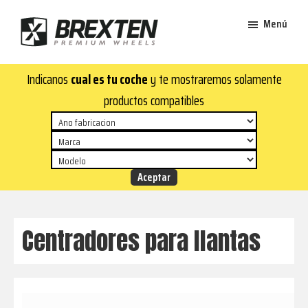
Saltar
Saltar
Menú
al
al
contenido
pie
Brexten
principal
de
¡En
Indicanos
cual es tu coche
y te mostraremos solamente
·
página
Brexten.com
Llantas
productos compatibles
de
encontrarás
aluminio
llantas
premium
de
aluminio
top!
Durabilidad
y
Centradores para llantas
estilo
para
tu