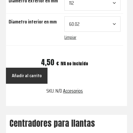
Diametro exterior en mm
Diametro interior en mm
Limpiar
Centradores
4,50
€
IVA no incluído
para
Añadir al carrito
llantas
cantidad
SKU:
N/D
Accesorios
Centradores para llantas