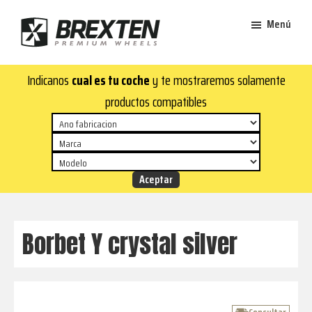
Saltar
Saltar
Menú
al
al
contenido
pie
Brexten
principal
de
¡En
Indicanos
cual es tu coche
y te mostraremos solamente
·
página
Brexten.com
Llantas
productos compatibles
de
encontrarás
aluminio
llantas
premium
de
aluminio
top!
Durabilidad
y
Borbet Y crystal silver
estilo
para
tu