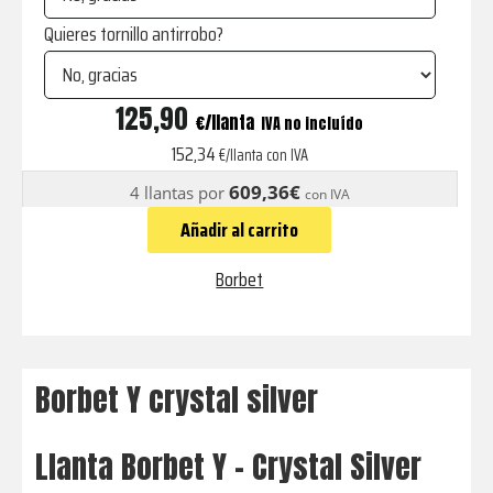
Quieres tornillo antirrobo?
Y
125,90
€
IVA no incluído
crystal
152,34
€/llanta con IVA
silver
609,36€
4 llantas por
con IVA
cantidad
Añadir al carrito
Borbet
Borbet Y crystal silver
Llanta Borbet Y - Crystal Silver