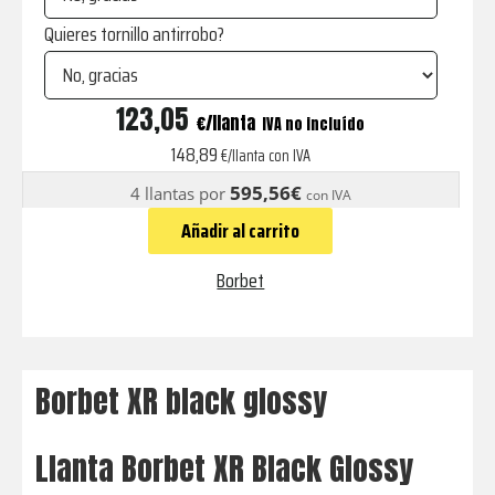
Quieres tornillo antirrobo?
XR
123,05
€
IVA no incluído
black
148,89
€/llanta con IVA
glossy
595,56€
4 llantas por
con IVA
cantidad
Añadir al carrito
Borbet
Borbet XR black glossy
Llanta Borbet XR Black Glossy