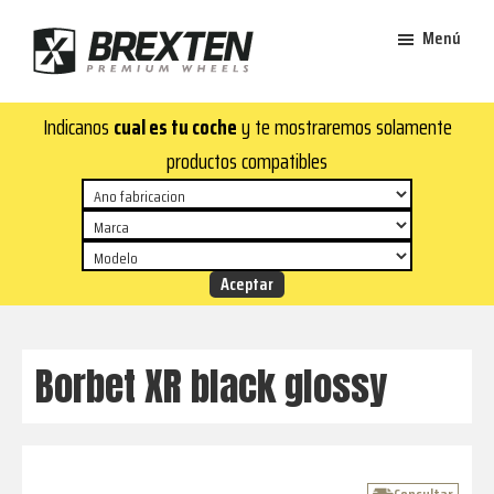
Saltar
Saltar
Menú
al
al
contenido
pie
Brexten
principal
de
¡En
Indicanos
cual es tu coche
y te mostraremos solamente
·
página
Brexten.com
Llantas
productos compatibles
de
encontrarás
aluminio
llantas
premium
de
aluminio
top!
Durabilidad
y
Borbet XR black glossy
estilo
para
tu