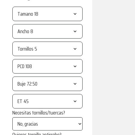
Tamano
Ancho
Tornillos
PCD
Buje
ET
Necesitas tornillos/tuercas?
Quieres tornillo antirrobo?