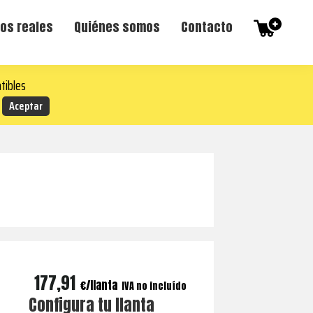
os reales
Quiénes somos
Contacto
tibles
177,91
€
IVA no incluído
Configura tu llanta