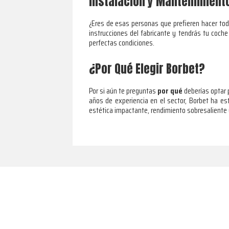
Instalación y Mantenimient
¿Eres de esas personas que prefieren hacer todo
instrucciones del fabricante y tendrás tu coche
perfectas condiciones.
¿Por Qué Elegir Borbet?
Por si aún te preguntas
por qué
deberías optar p
años de experiencia en el sector, Borbet ha e
estética impactante, rendimiento sobresaliente y
Footer