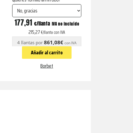
LX18
177,91
€
IVA no incluído
black
215,27
€/llanta con IVA
glossy
861,08€
4 llantas por
con IVA
rim
Añadir al carrito
red
cantidad
Borbet