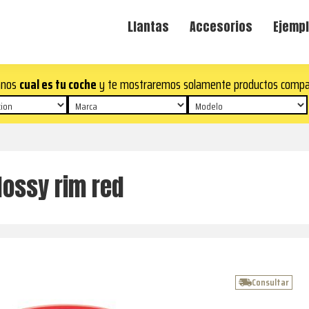
Llantas
Accesorios
Ejempl
anos
cual es tu coche
y te mostraremos solamente productos compa
lossy rim red
Consultar