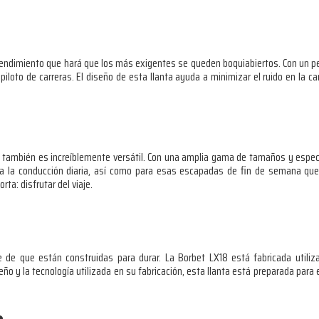
 rendimiento que hará que los más exigentes se queden boquiabiertos. Con un per
iloto de carreras. El diseño de esta llanta ayuda a minimizar el ruido en la car
; también es increíblemente versátil. Con una amplia gama de tamaños y espec
a la conducción diaria, así como para esas escapadas de fin de semana que 
ta: disfrutar del viaje.
te de que están construidas para durar. La Borbet LX18 está fabricada utiliz
eño y la tecnología utilizada en su fabricación, esta llanta está preparada para