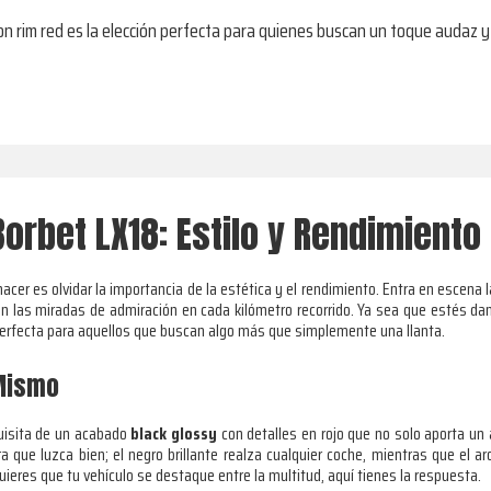
con rim red es la elección perfecta para quienes buscan un toque audaz y
Borbet LX18: Estilo y Rendimiento
acer es olvidar la importancia de la estética y el rendimiento. Entra en escena
ién las miradas de admiración en cada kilómetro recorrido. Ya sea que estés dan
n perfecta para aquellos que buscan algo más que simplemente una llanta.
 Mismo
uisita de un acabado
black glossy
con detalles en rojo que no solo aporta un a
que luzca bien; el negro brillante realza cualquier coche, mientras que el aro 
uieres que tu vehículo se destaque entre la multitud, aquí tienes la respuesta.