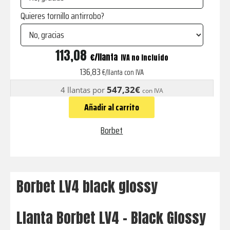
Quieres tornillo antirrobo?
LV4
113,08
€
IVA no incluído
black
136,83
€/llanta con IVA
glossy
547,32€
4 llantas por
con IVA
cantidad
Añadir al carrito
Borbet
Borbet LV4 black glossy
Llanta Borbet LV4 - Black Glossy