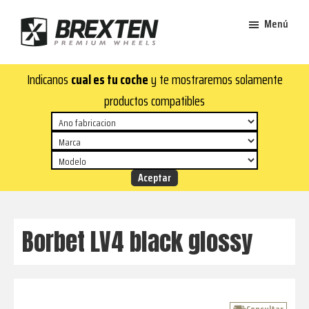
Saltar
Saltar
Menú
al
al
contenido
pie
Brexten
principal
de
¡En
Indicanos
cual es tu coche
y te mostraremos solamente
·
página
Brexten.com
Llantas
productos compatibles
de
encontrarás
aluminio
llantas
premium
de
aluminio
top!
Durabilidad
y
Borbet LV4 black glossy
estilo
para
tu