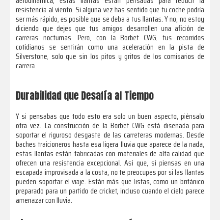
aerodinámica, estas llantas están pensadas para reducir la
resistencia al viento. Si alguna vez has sentido que tu coche podría
ser más rápido, es posible que se deba a tus llantas. Y no, no estoy
diciendo que dejes que tus amigos desarrollen una afición de
carreras nocturnas. Pero, con la Borbet CWG, tus recorridos
cotidianos se sentirán como una aceleración en la pista de
Silverstone, solo que sin los pitos y gritos de los comisarios de
carrera.
Durabilidad que Desafía al Tiempo
Y si pensabas que todo esto era solo un buen aspecto, piénsalo
otra vez. La construcción de la Borbet CWG está diseñada para
soportar el riguroso desgaste de las carreteras modernas. Desde
baches traicioneros hasta esa ligera lluvia que aparece de la nada,
estas llantas están fabricadas con materiales de alta calidad que
ofrecen una resistencia excepcional. Así que, si piensas en una
escapada improvisada a la costa, no te preocupes por si las llantas
pueden soportar el viaje. Están más que listas, como un británico
preparado para un partido de cricket, incluso cuando el cielo parece
amenazar con lluvia.