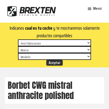
Saltar
Saltar
Menú
al
al
contenido
pie
Brexten
principal
de
¡En
Indicanos
cual es tu coche
y te mostraremos solamente
·
página
Brexten.com
Llantas
productos compatibles
de
encontrarás
aluminio
llantas
premium
de
aluminio
top!
Durabilidad
y
Borbet CWG mistral
estilo
anthracite polished
para
tu