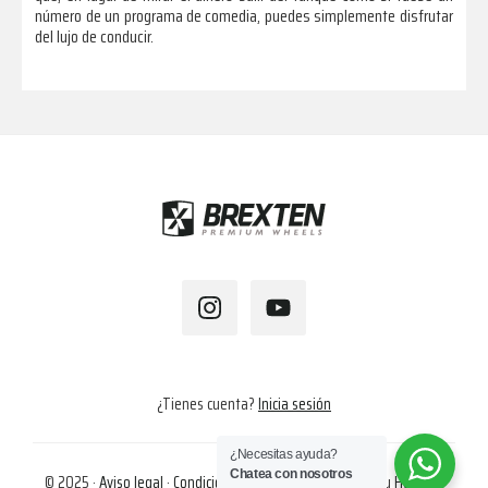
número de un programa de comedia, puedes simplemente disfrutar
del lujo de conducir.
Footer
¿Tienes cuenta?
Inicia sesión
¿Necesitas ayuda?
Chatea con nosotros
© 2025 ·
Aviso legal
·
Condiciones de compra
·
Cookies
· by
Hapalok