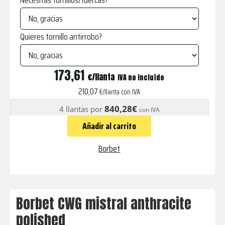
Necesitas tornillos/tuercas?
Quieres tornillo antirrobo?
CWG
173,61
€
IVA no incluído
mistral
210,07
€/llanta con IVA
anthracite
840,28€
4 llantas por
con IVA
polished
Añadir al carrito
cantidad
Borbet
Borbet CWG mistral anthracite
polished