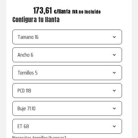
173,61
€
IVA no incluído
Configura tu llanta
Tamano
Ancho
Tornillos
PCD
Buje
ET