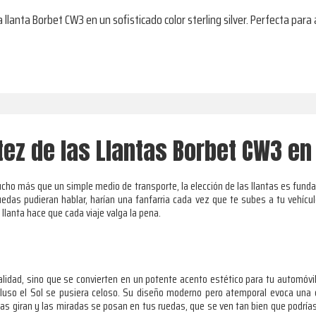
a llanta Borbet CW3 en un sofisticado color sterling silver. Perfecta para
ez de las Llantas Borbet CW3 en 
cho más que un simple medio de transporte, la elección de las llantas es fun
ruedas pudieran hablar, harían una fanfarria cada vez que te subes a tu vehí
lanta hace que cada viaje valga la pena.
s
alidad, sino que se convierten en un potente acento estético para tu automóv
ncluso el Sol se pusiera celoso. Su diseño moderno pero atemporal evoca una 
as giran y las miradas se posan en tus ruedas, que se ven tan bien que podrí