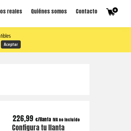
os reales
Quiénes somos
Contacto
tibles
226,99
€
IVA no incluído
Configura tu llanta