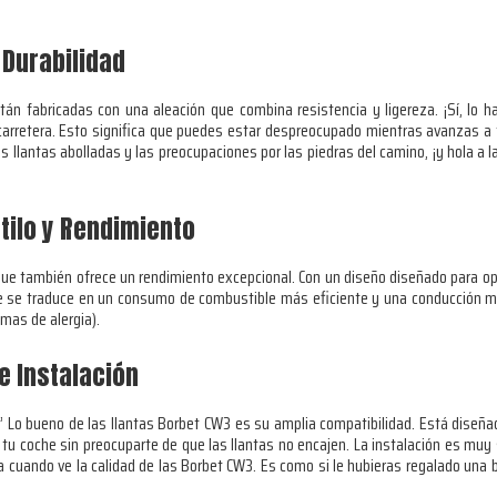
 Durabilidad
tán fabricadas con una aleación que combina resistencia y ligereza. ¡Sí, lo h
 carretera. Esto significa que puedes estar despreocupado mientras avanzas a
as llantas abolladas y las preocupaciones por las piedras del camino, ¡y hola a 
tilo y Rendimiento
que también ofrece un rendimiento excepcional. Con un diseño diseñado para o
que se traduce en un consumo de combustible más eficiente y una conducción m
emas de alergia).
e Instalación
 Lo bueno de las llantas Borbet CW3 es su amplia compatibilidad. Está diseñad
tu coche sin preocuparte de que las llantas no encajen. La instalación es muy se
 cuando ve la calidad de las Borbet CW3. Es como si le hubieras regalado una bot