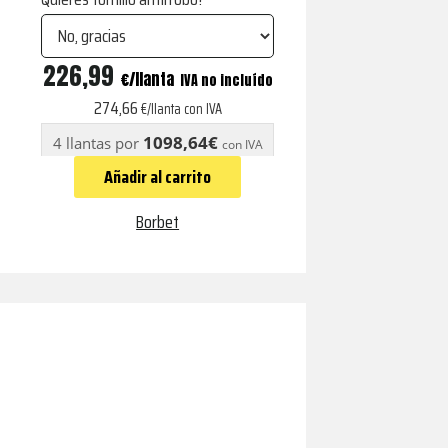
CW3
226,99
€
IVA no incluído
sterling
274,66
€/llanta con IVA
silver
1098,64€
4 llantas por
con IVA
cantidad
Añadir al carrito
Borbet