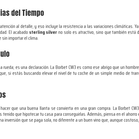
ias del Tiempo
ención al detalle, y eso incluye la resistencia a las variaciones climáticas. Ya 
idad. El acabado
sterling silver
no solo es atractivo, sino que también está di
sin importar el clima.
culo
una rueda; es una declaración. La Borbet CW3 es como ese abrigo que un hombre 
que, si estás buscando elevar el nivel de tu coche de un simple medio de tra
os
 hacer que una buena llanta se convierta en una gran compra. La Borbet CW3
as tenido que hipotecar tu casa para conseguirlas. Además, piensa en el ahorr
una inversión que se paga sola, no diferente a un buen vino que, aunque costoso