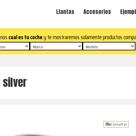
Llantas
Accesorios
Ejempl
anos
cual es tu coche
y te mostraremos solamente productos compa
 silver
Consultar