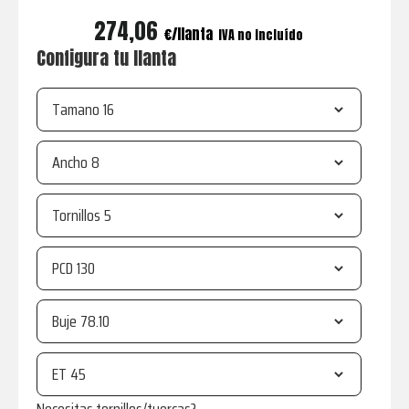
274,06
€
IVA no incluído
Configura tu llanta
Tamano
Ancho
Tornillos
PCD
Buje
ET