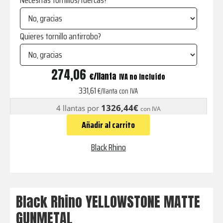
Necesitas tornillos/tuercas?
Quieres tornillo antirrobo?
YELLOWSTONE
274,06
€
IVA no incluído
MATTE
331,61
€/llanta con IVA
GUNMETAL
1326,44€
4 llantas por
con IVA
cantidad
Añadir al carrito
Black Rhino
Black Rhino YELLOWSTONE MATTE
GUNMETAL