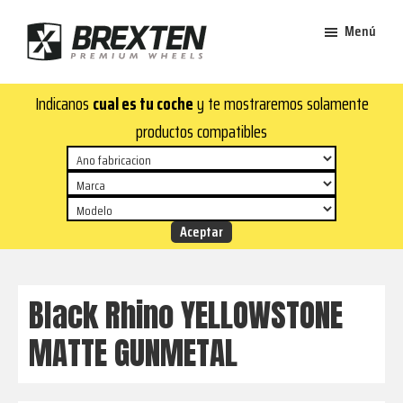
Saltar
Saltar
Menú
al
al
contenido
pie
Brexten
principal
de
¡En
Indicanos
cual es tu coche
y te mostraremos solamente
·
página
Brexten.com
Llantas
productos compatibles
de
encontrarás
aluminio
llantas
premium
de
aluminio
top!
Durabilidad
y
Black Rhino YELLOWSTONE
estilo
MATTE GUNMETAL
para
tu