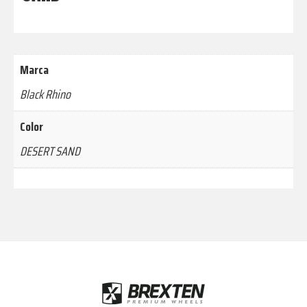
Marca
Black Rhino
Color
DESERT SAND
Footer