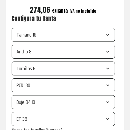
274,06
€
IVA no incluído
Configura tu llanta
Tamano
Ancho
Tornillos
PCD
Buje
ET