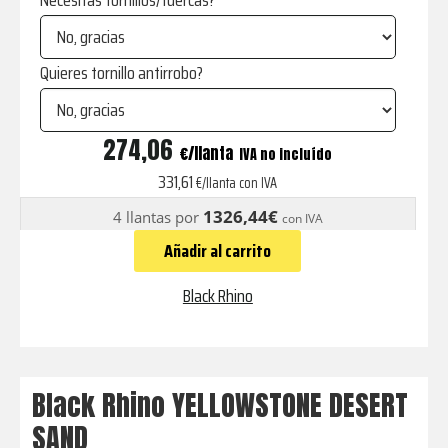
Necesitas tornillos/tuercas?
Quieres tornillo antirrobo?
YELLOWSTONE
274,06
€
IVA no incluído
DESERT
331,61
€/llanta con IVA
SAND
1326,44€
4 llantas por
con IVA
cantidad
Añadir al carrito
Black Rhino
Black Rhino YELLOWSTONE DESERT
SAND