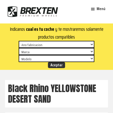
Saltar
Saltar
Menú
al
al
contenido
pie
Brexten
principal
de
¡En
Indicanos
cual es tu coche
y te mostraremos solamente
·
página
Brexten.com
Llantas
productos compatibles
de
encontrarás
aluminio
llantas
premium
de
aluminio
top!
Durabilidad
y
Black Rhino YELLOWSTONE
estilo
DESERT SAND
para
tu