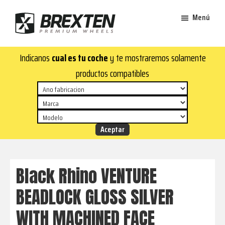
Saltar
Saltar
Menú
al
al
contenido
pie
Brexten
principal
de
¡En
Indicanos
cual es tu coche
y te mostraremos solamente
·
página
Brexten.com
Llantas
productos compatibles
de
encontrarás
aluminio
llantas
premium
de
aluminio
top!
Durabilidad
y
Black Rhino VENTURE
estilo
BEADLOCK GLOSS SILVER
para
tu
WITH MACHINED FACE