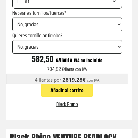
ET
Necesitas tornillos/tuercas?
Quieres tornillo antirrobo?
VENTURE
582,50
€
IVA no incluído
BEADLOCK
704,82
€/llanta con IVA
GLOSS
2819,28€
4 llantas por
con IVA
SILVER
Añadir al carrito
WITH
MACHINED
Black Rhino
FACE
cantidad
Black Rhino VENTURE BEADLOCK