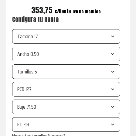
353,75
€
IVA no incluído
Configura tu llanta
Tamano
Ancho
Tornillos
PCD
Buje
ET