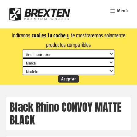
Saltar
Saltar
Menú
al
al
contenido
pie
Brexten
principal
de
¡En
Indicanos
cual es tu coche
y te mostraremos solamente
·
página
Brexten.com
Llantas
productos compatibles
de
encontrarás
aluminio
llantas
premium
de
aluminio
top!
Durabilidad
y
Black Rhino CONVOY MATTE
estilo
BLACK
para
tu