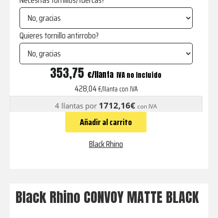
Necesitas tornillos/tuercas?
Quieres tornillo antirrobo?
CONVOY
353,75
€
IVA no incluído
MATTE
428,04
€/llanta con IVA
BLACK
1712,16€
4 llantas por
con IVA
cantidad
Añadir al carrito
Black Rhino
Black Rhino CONVOY MATTE BLACK