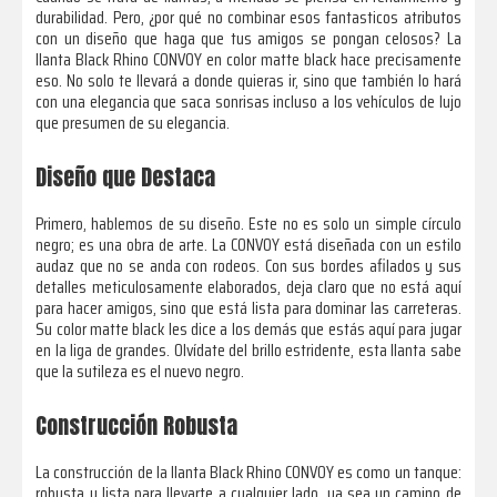
durabilidad. Pero, ¿por qué no combinar esos fantasticos atributos
con un diseño que haga que tus amigos se pongan celosos? La
llanta Black Rhino CONVOY en color matte black hace precisamente
eso. No solo te llevará a donde quieras ir, sino que también lo hará
con una elegancia que saca sonrisas incluso a los vehículos de lujo
que presumen de su elegancia.
Diseño que Destaca
Primero, hablemos de su diseño. Este no es solo un simple círculo
negro; es una obra de arte. La CONVOY está diseñada con un estilo
audaz que no se anda con rodeos. Con sus bordes afilados y sus
detalles meticulosamente elaborados, deja claro que no está aquí
para hacer amigos, sino que está lista para dominar las carreteras.
Su color matte black les dice a los demás que estás aquí para jugar
en la liga de grandes. Olvídate del brillo estridente, esta llanta sabe
que la sutileza es el nuevo negro.
Construcción Robusta
La construcción de la llanta Black Rhino CONVOY es como un tanque:
robusta y lista para llevarte a cualquier lado, ya sea un camino de