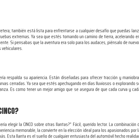
rretera; también está lista para enfrentarse a cualquier desafío que puedas lanza
pruebas extremas. Ya sea que estés tomando un camino de tierra, acelerando 
mente. Si pensabas que la aventura era solo para los audaces, piénsalo de nuevo.
 vehiculares.
ería respalda su apariencia. Están diseñadas para ofrecer tracción y maniobrab
rvas cerradas. Ya sea que estés apechugando en días lluviosos o explorando se
fianza. Es como tener un mejor amigo que se asegura de que cada curva y c
 CINCO?
a elegir la CINCO sobre otras llantas?” Fácil, querido lector. La combinación 
riencia memorable, la convierte en la elección ideal para los apasionados por la
ás. Esta llanta es el sueño de cualquier entusiasta del automóvil hecho realida