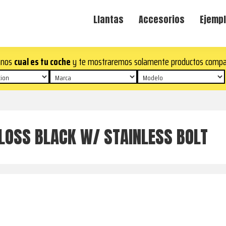
Llantas
Accesorios
Ejempl
anos
cual es tu coche
y te mostraremos solamente productos compa
GLOSS BLACK W/ STAINLESS BOLT