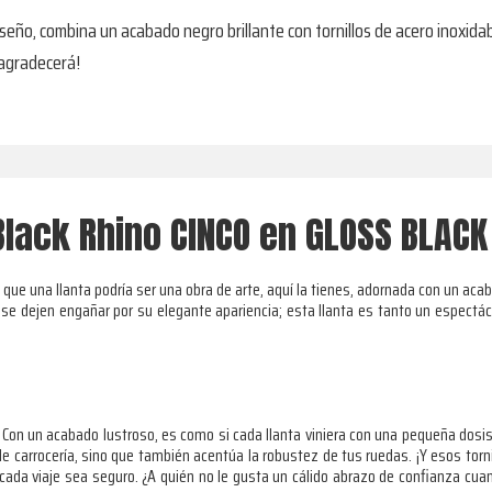
iseño, combina un acabado negro brillante con tornillos de acero inoxidab
 agradecerá!
Black Rhino CINCO en GLOSS BLACK
e que una llanta podría ser una obra de arte, aquí la tienes, adornada con un a
o se dejen engañar por su elegante apariencia; esta llanta es tanto un espectá
. Con un acabado lustroso, es como si cada llanta viniera con una pequeña dosis 
e carrocería, sino que también acentúa la robustez de tus ruedas. ¡Y esos torni
 cada viaje sea seguro. ¿A quién no le gusta un cálido abrazo de confianza cua