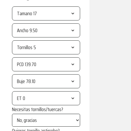
Tamano
Ancho
Tornillos
PCD
Buje
ET
Necesitas tornillos/tuercas?
Quieres tornillo antirrobo?