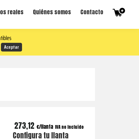
os reales
Quiénes somos
Contacto
tibles
273,12
€
IVA no incluído
Configura tu llanta