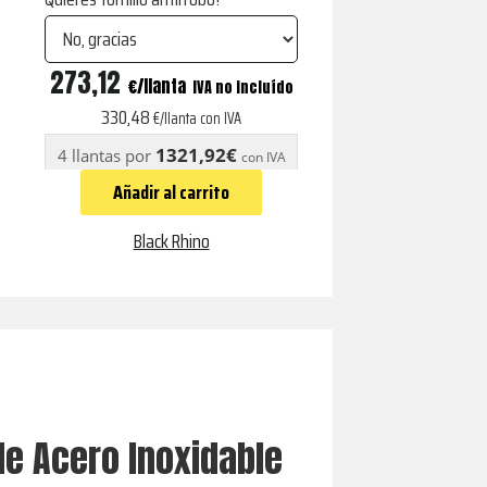
CINCO
273,12
€
IVA no incluído
GLOSS
330,48
€/llanta con IVA
BLACK
1321,92€
4 llantas por
con IVA
W/
Añadir al carrito
STAINLESS
BOLT
Black Rhino
cantidad
 de Acero Inoxidable