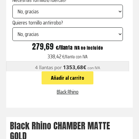
Necesitas tornillos/tuercas?
Quieres tornillo antirrobo?
CHAMBER
279,69
€
IVA no incluído
MATTE
338,42
€/llanta con IVA
GOLD
1353,68€
4 llantas por
con IVA
cantidad
Añadir al carrito
Black Rhino
Black Rhino CHAMBER MATTE
GOLD