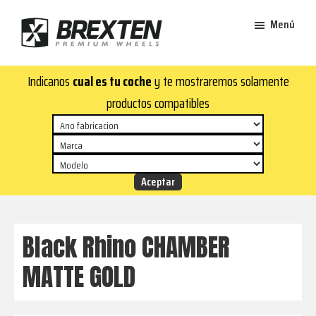
Saltar
Saltar
Menú
al
al
contenido
pie
Brexten
principal
de
¡En
Indicanos
cual es tu coche
y te mostraremos solamente
·
página
Brexten.com
Llantas
productos compatibles
de
encontrarás
aluminio
llantas
premium
de
aluminio
top!
Durabilidad
y
Black Rhino CHAMBER
estilo
MATTE GOLD
para
tu