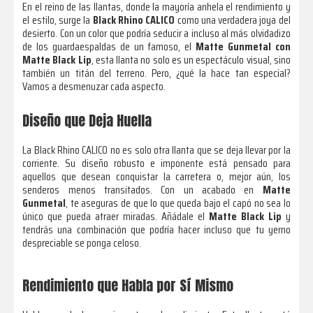
En el reino de las llantas, donde la mayoría anhela el rendimiento y
el estilo, surge la
Black Rhino CALICO
como una verdadera joya del
desierto. Con un color que podría seducir a incluso al más olvidadizo
de los guardaespaldas de un famoso, el
Matte Gunmetal con
Matte Black Lip
, esta llanta no solo es un espectáculo visual, sino
también un titán del terreno. Pero, ¿qué la hace tan especial?
Vamos a desmenuzar cada aspecto.
Diseño que Deja Huella
La Black Rhino CALICO no es solo otra llanta que se deja llevar por la
corriente. Su diseño robusto e imponente está pensado para
aquellos que desean conquistar la carretera o, mejor aún, los
senderos menos transitados. Con un acabado en
Matte
Gunmetal
, te aseguras de que lo que queda bajo el capó no sea lo
único que pueda atraer miradas. Añádale el
Matte Black Lip
y
tendrás una combinación que podría hacer incluso que tu yerno
despreciable se ponga celoso.
Rendimiento que Habla por Sí Mismo