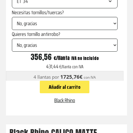
ET
Necesitas tornillos/tuercas?
Quieres tornillo antirrobo?
CALICO
356,56
€
IVA no incluído
MATTE
431,44
€/llanta con IVA
GUNMETAL
1725,76€
4 llantas por
con IVA
WITH
Añadir al carrito
MATTE
BLACK
Black Rhino
LIP
cantidad
Black Rhino CALICO MATTE