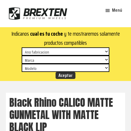
Saltar
Saltar
Menú
al
al
contenido
pie
Brexten
principal
de
¡En
Indicanos
cual es tu coche
y te mostraremos solamente
·
página
Brexten.com
Llantas
productos compatibles
de
encontrarás
aluminio
llantas
premium
de
aluminio
top!
Durabilidad
y
Black Rhino CALICO MATTE
estilo
GUNMETAL WITH MATTE
para
tu
BLACK LIP