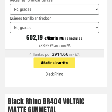
Necesitas tornillos/tuercas?
Quieres tornillo antirrobo?
BR404
602,19
€
IVA no incluído
VOLTAIC
728,65
€/llanta con IVA
MATTE
2914,6€
4 llantas por
con IVA
GUNMETAL
Añadir al carrito
cantidad
Black Rhino
Black Rhino BR404 VOLTAIC
MATTE GUNMETAL