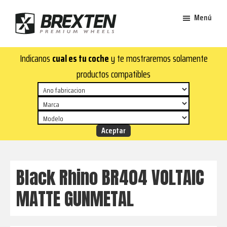
Saltar
Saltar
Menú
al
al
contenido
pie
Brexten
principal
de
¡En
Indicanos
cual es tu coche
y te mostraremos solamente
·
página
Brexten.com
Llantas
productos compatibles
de
encontrarás
aluminio
llantas
premium
de
aluminio
top!
Durabilidad
y
Black Rhino BR404 VOLTAIC
estilo
MATTE GUNMETAL
para
tu