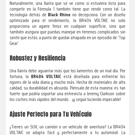
Naturalmente, una llanta que se ve como si estuviera lista para
competir en la Fórmula 1 también tiene que rendir como tal. La
tecnología detrás de
Black Rhino
no decepciona. Con un diseño
optimizado para el rendimiento, la BR404 VOLTAIC no solo
proporciona un agarre feroz en cualquier superficie, sino que
también asegura que puedas manejar en terrenos complicados sin
sentir que estás a punto de quedar atrapado en un episodio de ‘Top
Gear’.
Robustez y Resiliencia
Una llanta debe aguantar más que los lamentos de un mal día. Por
fortuna, la
BR404 VOLTAIC
está diseñada para enfrentar los
rigores de la vida diaria y mucho más. Hecha de materiales de alta
calidad, su durabilidad es absurda. Piénsalo de esta manera: es tan
fuerte que podría soportar una entrevista a Jeremy Clarkson sobre
los coches más rápidos del mundo… ¡y seguir luciendo impecable!
Ajuste Perfecto para Tu Vehículo
¿Tienes un SUV, un camión o un vehículo de aventura? La BR404
VOLTAIC se adapta fácil y perfectamente a tu automóvil. La