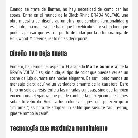
Cuando se trata de llantas, no hay necesidad de complicar las
cosas. Entra en el mundo de la Black Rhino BR404 VOLTAIC, una
obra maestra del diseño automotriz, que combina funcionalidad y
estilo de una manera que hace que tu vehículo se vea tan bien que
podrías pensar que está a punto de rodar por la alfombra roja de
Hollywood. Y, créeme, ¡esto no es decir poco!
Diseño Que Deja Huella
Primero, hablemos del aspecto. El acabado
Matte Gunmetal
de la
BR404 VOLTAIC es, sin duda, el tipo de color que puedes ver en un
coche de lujo durante una noche elegante. Es sutil, pero manda un
mensaje claro: aquí va un verdadero amante de la carretera. Este
tono no solo es resistente a las miradas curiosas, sino que también
encierra una elegancia que puede cambiar la percepción que tienes
sobre tu vehículo. Adiós a los colores alegres que parecen gritar
“¡mírame!”; es hora de adoptar un estilo que susurre “aquí estoy,
¡que te rompo la cara!”.
Tecnología Que Maximiza Rendimiento