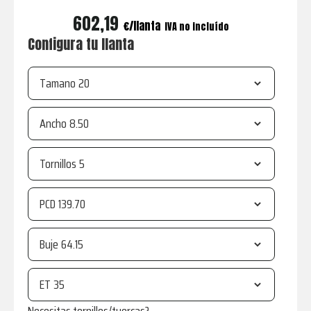
602,19
€
IVA no incluído
Configura tu llanta
Tamano
Ancho
Tornillos
PCD
Buje
ET