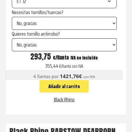
ET
Necesitas tornillos/tuercas?
Quieres tornillo antirrobo?
BARSTOW
293,75
€
IVA no incluído
DEARBORN
355,44
€/llanta con IVA
BLUE
1421,76€
4 llantas por
con IVA
W/
Añadir al carrito
BLACK
RING
Black Rhino
cantidad
Black Rhino BARSTOW DEARBORN