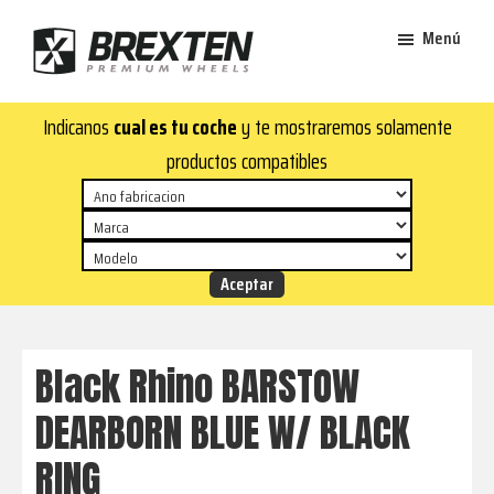
Saltar
Saltar
Menú
al
al
contenido
pie
Brexten
principal
de
¡En
Indicanos
cual es tu coche
y te mostraremos solamente
·
página
Brexten.com
Llantas
productos compatibles
de
encontrarás
aluminio
llantas
premium
de
aluminio
top!
Durabilidad
y
Black Rhino BARSTOW
estilo
DEARBORN BLUE W/ BLACK
para
tu
RING