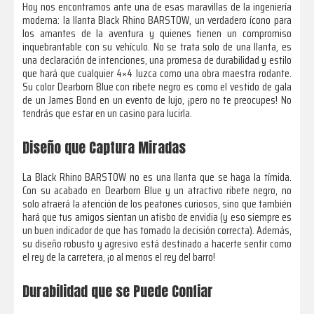
Hoy nos encontramos ante una de esas maravillas de la ingeniería
moderna: la llanta Black Rhino BARSTOW, un verdadero ícono para
los amantes de la aventura y quienes tienen un compromiso
inquebrantable con su vehículo. No se trata solo de una llanta, es
una declaración de intenciones, una promesa de durabilidad y estilo
que hará que cualquier 4×4 luzca como una obra maestra rodante.
Su color Dearborn Blue con ribete negro es como el vestido de gala
de un James Bond en un evento de lujo, ¡pero no te preocupes! No
tendrás que estar en un casino para lucirla.
Diseño que Captura Miradas
La Black Rhino BARSTOW no es una llanta que se haga la tímida.
Con su acabado en Dearborn Blue y un atractivo ribete negro, no
solo atraerá la atención de los peatones curiosos, sino que también
hará que tus amigos sientan un atisbo de envidia (y eso siempre es
un buen indicador de que has tomado la decisión correcta). Además,
su diseño robusto y agresivo está destinado a hacerte sentir como
el rey de la carretera, ¡o al menos el rey del barro!
Durabilidad que se Puede Confiar