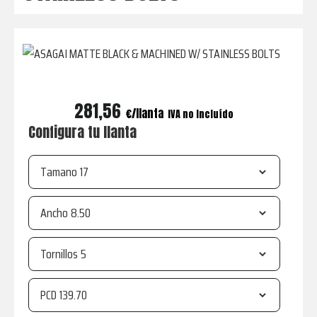
coche,
con
asesoría
de
expertos.
281,56
€
IVA no incluído
Configura tu llanta
Tamano
Ancho
Tornillos
PCD