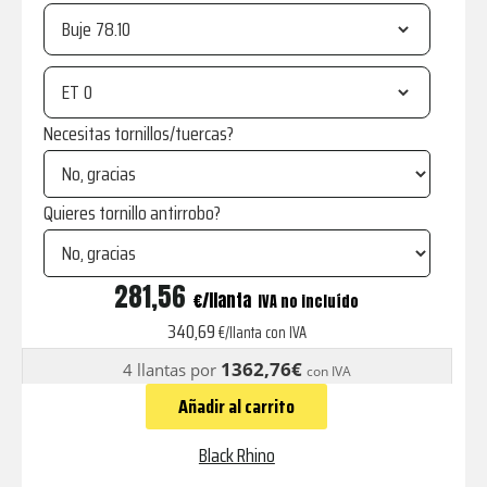
Buje
ET
Necesitas tornillos/tuercas?
Quieres tornillo antirrobo?
ASAGAI
281,56
€
IVA no incluído
MATTE
340,69
€/llanta con IVA
BLACK
1362,76€
4 llantas por
con IVA
&
Añadir al carrito
MACHINED
W/
Black Rhino
STAINLESS