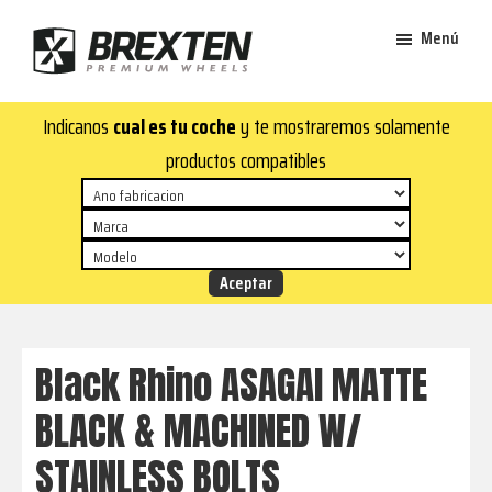
Saltar
Saltar
Menú
al
al
contenido
pie
Brexten
principal
de
¡En
Indicanos
cual es tu coche
y te mostraremos solamente
·
página
Brexten.com
Llantas
productos compatibles
de
encontrarás
aluminio
llantas
premium
de
aluminio
top!
Durabilidad
y
Black Rhino ASAGAI MATTE
estilo
BLACK & MACHINED W/
para
tu
STAINLESS BOLTS