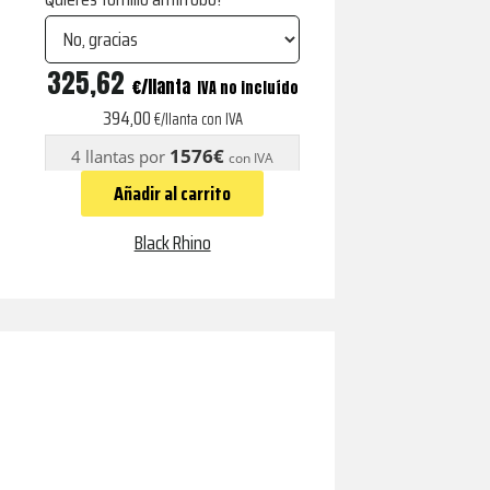
ALPHA
325,62
€
IVA no incluído
MIDNIGHT
394,00
€/llanta con IVA
BLUE
1576€
4 llantas por
con IVA
cantidad
Añadir al carrito
Black Rhino