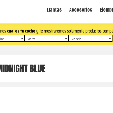
Llantas
Accesorios
Ejempl
anos
cual es tu coche
y te mostraremos solamente productos compa
MIDNIGHT BLUE