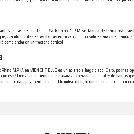
llantas, estás de suerte. La Black Rhino ALPHA se fabrica de forma más soste
 que, cuando montes estas llantas en tu vehículo, no solo estarás mejorando 
erá como andar en un tractor eléctrico!
a
ck Rhino ALPHA en MIDNIGHT BLUE es un acierto a largo plazo. Claro, podrías o
o con eso? Piensa en el tiempo que pasarás esperando en el taller de llantas y 
ón que te dará paz mental y un estilo indiscutible, lo que es un ganar-ganar en