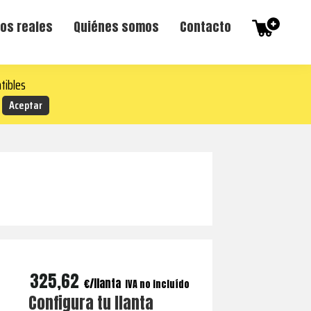
os reales
Quiénes somos
Contacto
tibles
325,62
€
IVA no incluído
Configura tu llanta