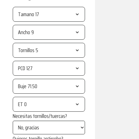
Tamano
Ancho
Tornillos
PCD
Buje
ET
Necesitas tornillos/tuercas?
Quieres tornillo antirrobo?