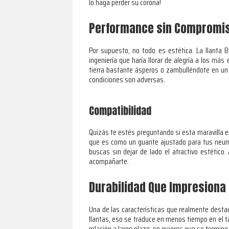
lo haga perder su corona!
Performance sin Compromi
Por supuesto, no todo es estética. La llanta
ingeniería que haría llorar de alegría a los má
tierra bastante ásperos o zambulléndote en un 
condiciones son adversas.
Compatibilidad
Quizás te estés preguntando si esta maravilla e
que es como un guante ajustado para tus neumá
buscas sin dejar de lado el atractivo estétic
acompañarte.
Durabilidad Que Impresiona
Una de las características que realmente destac
llantas, eso se traduce en menos tiempo en el t
relación a largo plazo: no quieres que se termin