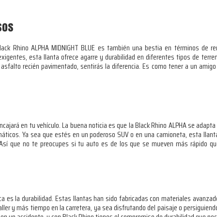
sos
 Black Rhino ALPHA MIDNIGHT BLUE es también una bestia en términos de re
s exigentes, esta llanta ofrece agarre y durabilidad en diferentes tipos de te
asfalto recién pavimentado, sentirás la diferencia. Es como tener a un amigo
ncajará en tu vehículo. La buena noticia es que la Black Rhino ALPHA se adapta 
ticos. Ya sea que estés en un poderoso SUV o en una camioneta, esta llanta
o. Así que no te preocupes si tu auto es de los que se mueven más rápido q
a es la durabilidad. Estas llantas han sido fabricadas con materiales avanza
aller y más tiempo en la carretera, ya sea disfrutando del paisaje o persiguien
e en un accidente, y con Black Rhino tienes el compromiso de durabilidad que nec