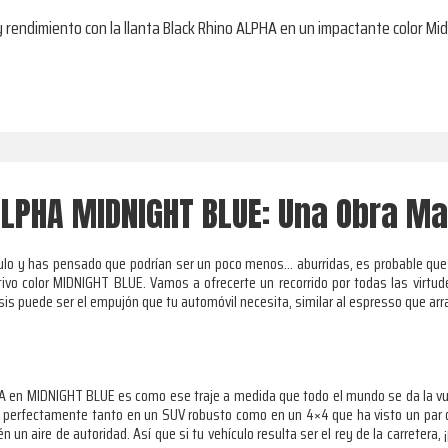
 y rendimiento con la llanta Black Rhino ALPHA en un impactante color Mid
ALPHA MIDNIGHT BLUE: Una Obra Ma
culo y has pensado que podrían ser un poco menos… aburridas, es probable que
ivo color MIDNIGHT BLUE. Vamos a ofrecerte un recorrido por todas las virtude
asis puede ser el empujón que tu automóvil necesita, similar al espresso que ar
 en MIDNIGHT BLUE es como ese traje a medida que todo el mundo se da la vuel
ría perfectamente tanto en un SUV robusto como en un 4×4 que ha visto un par
n un aire de autoridad. Así que si tu vehículo resulta ser el rey de la carretera,