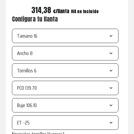
314,38
€
IVA no incluído
Configura tu llanta
Tamano
Ancho
Tornillos
PCD
Buje
ET