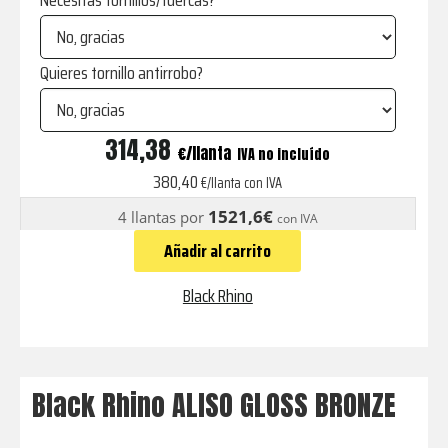
Necesitas tornillos/tuercas?
Quieres tornillo antirrobo?
ALISO
314,38
€
IVA no incluído
GLOSS
380,40
€/llanta con IVA
BRONZE
1521,6€
4 llantas por
con IVA
cantidad
Añadir al carrito
Black Rhino
Black Rhino ALISO GLOSS BRONZE