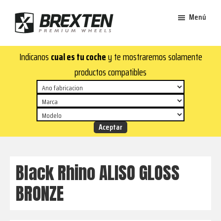
Saltar
Saltar
Menú
al
al
contenido
pie
Brexten
principal
de
¡En
Indicanos
cual es tu coche
y te mostraremos solamente
·
página
Brexten.com
Llantas
productos compatibles
de
encontrarás
aluminio
llantas
premium
de
aluminio
top!
Durabilidad
y
Black Rhino ALISO GLOSS
estilo
BRONZE
para
tu