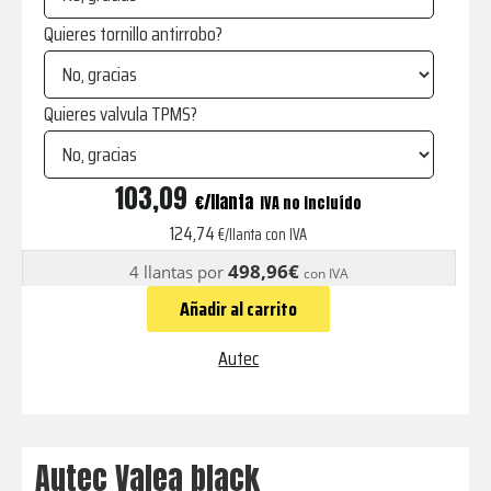
Quieres tornillo antirrobo?
Quieres valvula TPMS?
Valea
103,09
€
IVA no incluído
black
124,74
€/llanta con IVA
cantidad
498,96€
4 llantas por
con IVA
Añadir al carrito
Autec
Autec Valea black