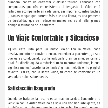
duradera, capaz de enfrentar cualquier terreno. Fabricada con
compuestos que ofrecen resistencia al desgaste, la Valea está
lista para acompañarte en cada viaje, sin importar cuántos baches
y zanjas tengas que sortear. Más que una llanta, es una promesa
de durabilidad que se traduce en menos visitas al taller y más
tiempo disfrutando de la carretera.
Un Viaje Confortable y Silencioso
¿Quién está listo para un nuevo viaje? Con la Valea, cada
desplazamiento se convierte en una experiencia placentera, ya sea
que estés conduciendo por la autopista o en un sinuoso camino
rural. Su diseño ayuda a reducir el ruido mientras rodamos, lo cual
significa menos “cacofonía de llantas” y más melodía en tu playlist
favorita. Así es, con la llanta Valea, tu coche se convierte en un
verdadero salón sobre ruedas.
Satisfacción Asegurada
Cuando se trata de llantas, no escatimas en calidad. Consentir a tu
vehículo con la Autec Valea no es solo una decisión inteligente, es
también un acto de amor propio hacia tu coche. No querrás ponerle