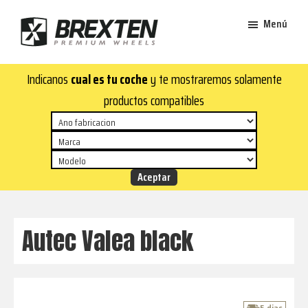
Saltar
Saltar
Menú
al
al
contenido
pie
Brexten
principal
de
¡En
Indicanos
cual es tu coche
y te mostraremos solamente
·
página
Brexten.com
Llantas
productos compatibles
de
encontrarás
aluminio
llantas
premium
de
aluminio
top!
Durabilidad
y
Autec Valea black
estilo
para
tu