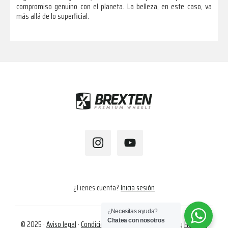
compromiso genuino con el planeta. La belleza, en este caso, va
más allá de lo superficial.
Footer
¿Tienes cuenta?
Inicia sesión
¿Necesitas ayuda?
Chatea con nosotros
© 2025 ·
Aviso legal
·
Condiciones de compra
·
Cookies
· by
Hapalok