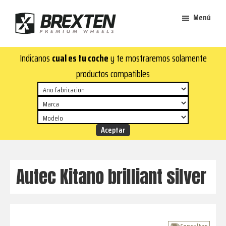
Saltar
Saltar
Menú
al
al
contenido
pie
Brexten
principal
de
¡En
Indicanos
cual es tu coche
y te mostraremos solamente
·
página
Brexten.com
Llantas
productos compatibles
de
encontrarás
aluminio
llantas
premium
de
aluminio
top!
Durabilidad
y
Autec Kitano brilliant silver
estilo
para
tu