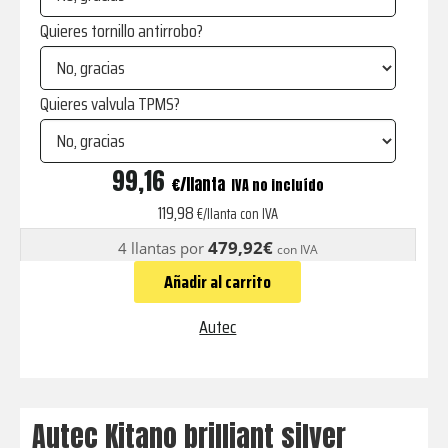
Quieres tornillo antirrobo?
Quieres valvula TPMS?
Kitano
99,16
€
IVA no incluído
brilliant
119,98
€/llanta con IVA
silver
479,92€
4 llantas por
con IVA
cantidad
Añadir al carrito
Autec
Autec Kitano brilliant silver