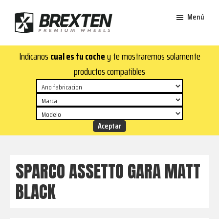
Saltar
Saltar
Menú
al
al
contenido
pie
Brexten
principal
de
¡En
Indicanos
cual es tu coche
y te mostraremos solamente
·
página
Brexten.com
Llantas
productos compatibles
de
encontrarás
aluminio
llantas
premium
de
aluminio
top!
Durabilidad
y
SPARCO ASSETTO GARA MATT
estilo
BLACK
para
tu