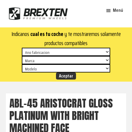
Saltar
Saltar
Menú
al
al
contenido
pie
Brexten
principal
de
¡En
Indicanos
cual es tu coche
y te mostraremos solamente
·
página
Brexten.com
Llantas
productos compatibles
de
encontrarás
aluminio
llantas
premium
de
aluminio
top!
Durabilidad
y
ABL-45 ARISTOCRAT GLOSS
estilo
PLATINUM WITH BRIGHT
para
tu
MACHINED FACE