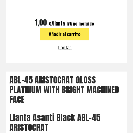
ABL-
1,00
€
IVA no incluído
45
Añadir al carrito
ARISTOCRAT
GLOSS
Llantas
PLATINUM
WITH
BRIGHT
ABL-45 ARISTOCRAT GLOSS
MACHINED
PLATINUM WITH BRIGHT MACHINED
FACE
FACE
cantidad
Llanta Asanti Black ABL-45
ARISTOCRAT