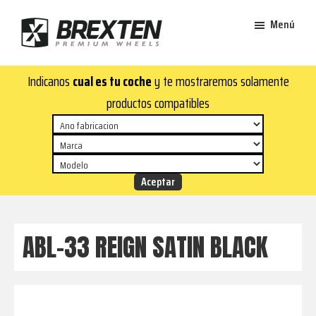
Saltar
Saltar
Menú
al
al
contenido
pie
Brexten
principal
de
¡En
Indicanos
cual es tu coche
y te mostraremos solamente
·
página
Brexten.com
Llantas
productos compatibles
de
encontrarás
aluminio
llantas
premium
de
aluminio
top!
Durabilidad
y
ABL-33 REIGN SATIN BLACK
estilo
para
tu