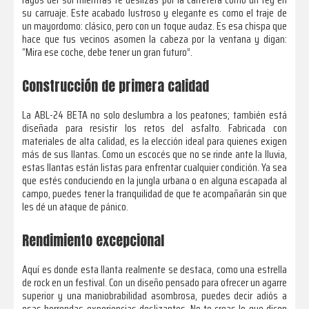
su carruaje. Este acabado lustroso y elegante es como el traje de
un mayordomo: clásico, pero con un toque audaz. Es esa chispa que
hace que tus vecinos asomen la cabeza por la ventana y digan:
“Mira ese coche, debe tener un gran futuro”.
Construcción de primera calidad
La ABL-24 BETA no solo deslumbra a los peatones; también está
diseñada para resistir los retos del asfalto. Fabricada con
materiales de alta calidad, es la elección ideal para quienes exigen
más de sus llantas. Como un escocés que no se rinde ante la lluvia,
estas llantas están listas para enfrentar cualquier condición. Ya sea
que estés conduciendo en la jungla urbana o en alguna escapada al
campo, puedes tener la tranquilidad de que te acompañarán sin que
les dé un ataque de pánico.
Rendimiento excepcional
Aquí es donde esta llanta realmente se destaca, como una estrella
de rock en un festival. Con un diseño pensado para ofrecer un agarre
superior y una maniobrabilidad asombrosa, puedes decir adiós a
esas horrendas experiencias deslizantes. No te creas lo que dicen