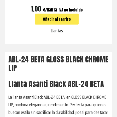
ABL-
1,00
€
IVA no incluído
24
Añadir al carrito
BETA
GLOSS
Llantas
BLACK
CHROME
LIP
ABL-24 BETA GLOSS BLACK CHROME
cantidad
LIP
Llanta Asanti Black ABL-24 BETA
La llanta Asanti Black ABL-24 BETA, en GLOSS BLACK CHROME
LIP, combina elegancia y rendimiento. Perfecta para quienes
buscan estilo sin sacrificar la durabilidad. ¡Ideal para destacar