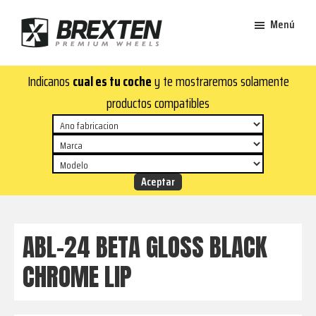
Saltar
Saltar
Menú
al
al
contenido
pie
Brexten
principal
de
¡En
Indicanos
cual es tu coche
y te mostraremos solamente
·
página
Brexten.com
Llantas
productos compatibles
de
encontrarás
aluminio
llantas
premium
de
aluminio
top!
Durabilidad
y
ABL-24 BETA GLOSS BLACK
estilo
CHROME LIP
para
tu