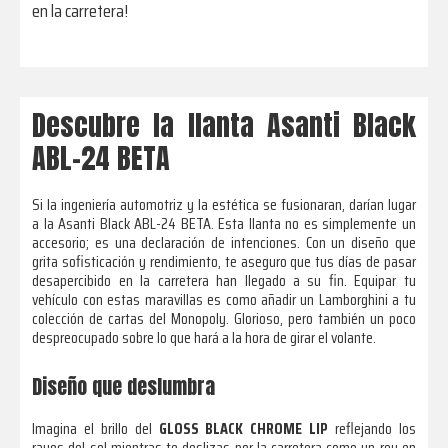
en la carretera!
Descubre la llanta Asanti Black
ABL-24 BETA
Si la ingeniería automotriz y la estética se fusionaran, darían lugar
a la Asanti Black ABL-24 BETA. Esta llanta no es simplemente un
accesorio; es una declaración de intenciones. Con un diseño que
grita sofisticación y rendimiento, te aseguro que tus días de pasar
desapercibido en la carretera han llegado a su fin. Equipar tu
vehículo con estas maravillas es como añadir un Lamborghini a tu
colección de cartas del Monopoly. Glorioso, pero también un poco
despreocupado sobre lo que hará a la hora de girar el volante.
Diseño que deslumbra
Imagina el brillo del
GLOSS BLACK CHROME LIP
reflejando los
rayos del sol mientras te deslizas por la carretera como un rey en