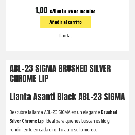
ABL-
1,00
€
IVA no incluído
23
Añadir al carrito
SIGMA
BRUSHED
Llantas
SILVER
CHROME
LIP
ABL-23 SIGMA BRUSHED SILVER
cantidad
CHROME LIP
Llanta Asanti Black ABL-23 SIGMA
Descubre la llanta ABL-23 SIGMA en un elegante
Brushed
Silver Chrome Lip
. Ideal para quienes buscan estilo y
rendimiento en cada giro. Tu auto se lo merece.