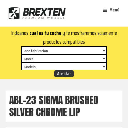
Saltar
Saltar
Menú
al
al
contenido
pie
Brexten
principal
de
¡En
Indicanos
cual es tu coche
y te mostraremos solamente
·
página
Brexten.com
Llantas
productos compatibles
de
encontrarás
aluminio
llantas
premium
de
aluminio
top!
Durabilidad
y
ABL-23 SIGMA BRUSHED
estilo
SILVER CHROME LIP
para
tu