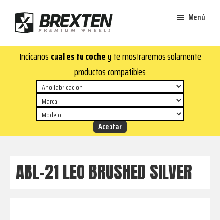
Saltar
Saltar
Menú
al
al
contenido
pie
Brexten
principal
de
¡En
Indicanos
cual es tu coche
y te mostraremos solamente
·
página
Brexten.com
Llantas
productos compatibles
de
encontrarás
aluminio
llantas
premium
de
aluminio
top!
Durabilidad
y
ABL-21 LEO BRUSHED SILVER
estilo
para
tu