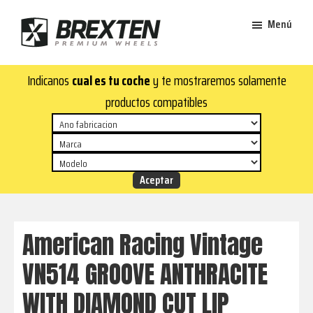
Saltar
Saltar
Menú
al
al
contenido
pie
Brexten
principal
de
¡En
Indicanos
cual es tu coche
y te mostraremos solamente
·
página
Brexten.com
Llantas
productos compatibles
de
encontrarás
aluminio
llantas
premium
de
aluminio
top!
Durabilidad
y
American Racing Vintage
estilo
VN514 GROOVE ANTHRACITE
para
tu
WITH DIAMOND CUT LIP