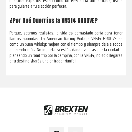
nuestros expertos están como un GPS en la autoestrada, listos
para guiarte a tu elección perfecta.
¿Por Qué Querrías la VN514 GROOVE?
Porque, seamos realistas, la vida es demasiado corta para tener
llantas aburridas. La American Racing Vintage VN514 GROOVE es
como un buen whisky: mejora con el tiempo y siempre deja a todos
queriendo más. No importa si estás dando vueltas por la ciudad o
planeando un road trip por la campiña, con la VN514, no solo llegarás
a tu destino, ¡harás una entrada triunfal!
Footer