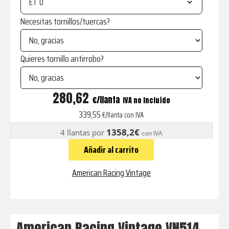
ET
Necesitas tornillos/tuercas?
Quieres tornillo antirrobo?
VN514
280,62
€
IVA no incluído
GROOVE
339,55
€/llanta con IVA
ANTHRACITE
1358,2€
4 llantas por
con IVA
WITH
Añadir al carrito
DIAMOND
CUT
American Racing Vintage
LIP
cantidad
American Racing Vintage VN514