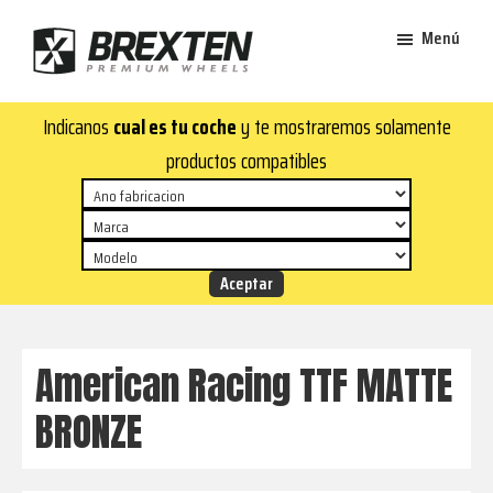
Saltar
Saltar
Menú
al
al
contenido
pie
Brexten
principal
de
¡En
Indicanos
cual es tu coche
y te mostraremos solamente
·
página
Brexten.com
Llantas
productos compatibles
de
encontrarás
aluminio
llantas
premium
de
aluminio
top!
Durabilidad
y
American Racing TTF MATTE
estilo
BRONZE
para
tu