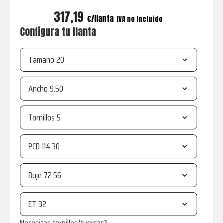
317,19
€
IVA no incluído
Configura tu llanta
Tamano
Ancho
Tornillos
PCD
Buje
ET