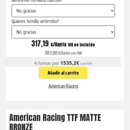
Necesitas tornillos/tuercas?
Quieres tornillo antirrobo?
TTF
317,19
€
IVA no incluído
MATTE
383,80
€/llanta con IVA
BRONZE
1535,2€
4 llantas por
con IVA
cantidad
Añadir al carrito
American Racing
American Racing TTF MATTE
BRONZE