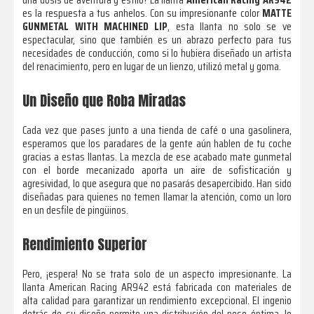
es la respuesta a tus anhelos. Con su impresionante color
MATTE
GUNMETAL WITH MACHINED LIP
, esta llanta no solo se ve
espectacular, sino que también es un abrazo perfecto para tus
necesidades de conducción, como si lo hubiera diseñado un artista
del renacimiento, pero en lugar de un lienzo, utilizó metal y goma.
Un Diseño que Roba Miradas
Cada vez que pases junto a una tienda de café o una gasolinera,
esperamos que los paradares de la gente aún hablen de tu coche
gracias a estas llantas. La mezcla de ese acabado mate gunmetal
con el borde mecanizado aporta un aire de sofisticación y
agresividad, lo que asegura que no pasarás desapercibido. Han sido
diseñadas para quienes no temen llamar la atención, como un loro
en un desfile de pingüinos.
Rendimiento Superior
Pero, ¡espera! No se trata solo de un aspecto impresionante. La
llanta American Racing AR942 está fabricada con materiales de
alta calidad para garantizar un rendimiento excepcional. El ingenio
detrás de su diseño permite una distribución del peso óptima, lo