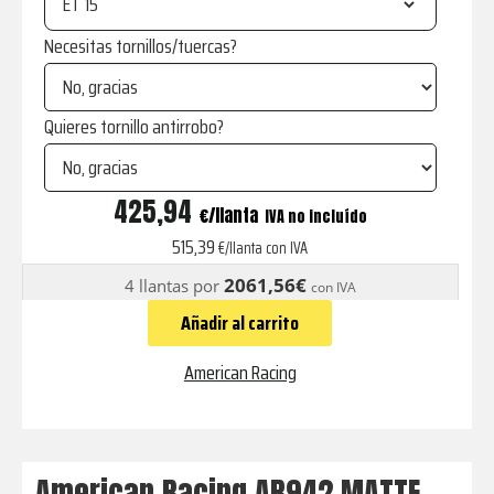
ET
Necesitas tornillos/tuercas?
Quieres tornillo antirrobo?
AR942
425,94
€
IVA no incluído
MATTE
515,39
€/llanta con IVA
GUNMETAL
2061,56€
4 llantas por
con IVA
WITH
Añadir al carrito
MACHINED
LIP
American Racing
cantidad
American Racing AR942 MATTE