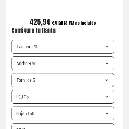
425,94
€
IVA no incluído
Configura tu llanta
Tamano
Ancho
Tornillos
PCD
Buje