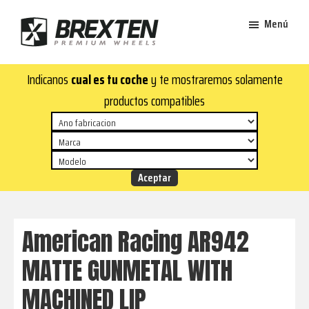
Saltar
Saltar
Menú
al
al
contenido
pie
Brexten
principal
de
¡En
Indicanos
cual es tu coche
y te mostraremos solamente
·
página
Brexten.com
Llantas
productos compatibles
de
encontrarás
aluminio
llantas
premium
de
aluminio
top!
Durabilidad
y
American Racing AR942
estilo
MATTE GUNMETAL WITH
para
tu
MACHINED LIP