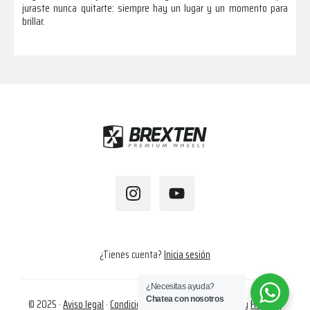
juraste nunca quitarte: siempre hay un lugar y un momento para
brillar.
Footer
¿Tienes cuenta?
Inicia sesión
¿Necesitas ayuda?
Chatea con nosotros
© 2025 ·
Aviso legal
·
Condiciones de compra
·
Cookies
· by
Hapalok